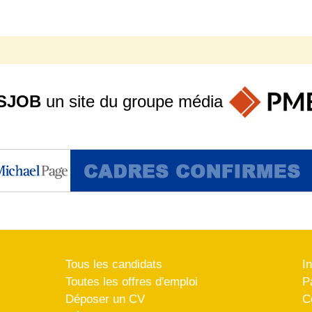
SJOB
un site du groupe
média
Tous les candidats
I
Toutes les offres d'emploi
P
Déposer un CV
C