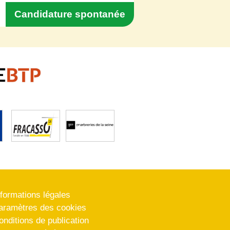
Candidature spontanée
nformations légales
aramètres des cookies
onditions de publication