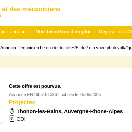
 et des mécaniciens
P
 une annonce
Voir les offres d'emploi
Déposer un C
>
Annonce Technicien be en electricite H/F cfo / cfa voire photovolta
Cette offre est pourvue.
Annonce EN26051510361 publiée le 15/05/2026
Projectec
Thonon-les-Bains
,
Auvergne-Rhone-Alpes
CDI