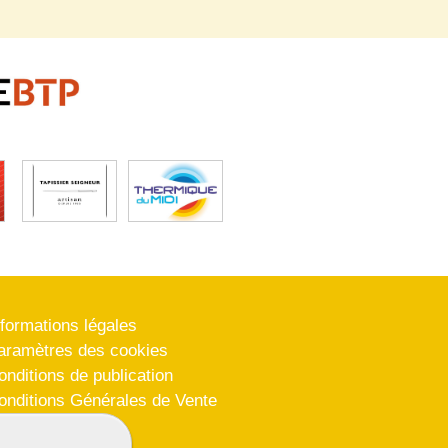
nformations légales
aramètres des cookies
onditions de publication
onditions Générales de Vente
lan du site