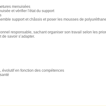
metures menuisées
sée et vérifier l'état du support
s
ensemble support et châssis et poser les mousses de polyuréthane
nel responsable, sachant organiser son travail selon les priorité
et de savoir s’adapter.
s, évolutif en fonction des compétences
santé