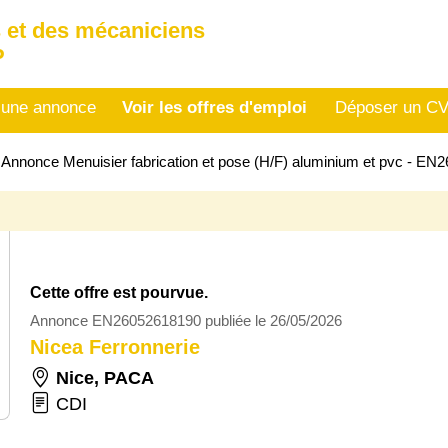
 et des mécaniciens
P
 une annonce
Voir les offres d'emploi
Déposer un C
>
Annonce Menuisier fabrication et pose (H/F) aluminium et pvc - E
Cette offre est pourvue.
Annonce EN26052618190 publiée le 26/05/2026
Nicea Ferronnerie
Nice
,
PACA
CDI