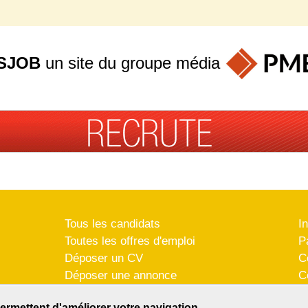
SJOB
un site du groupe
média
Tous les candidats
I
Toutes les offres d'emploi
P
Déposer un CV
C
Déposer une annonce
C
Témoignages utilisateurs
P
ermettent d'améliorer votre navigation