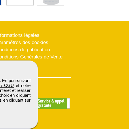
nformations légales
aramètres des cookies
onditions de publication
onditions Générales de Vente
lan du site
. En poursuivant
 / CGU
et notre
térêt et réaliser
choix en cliquant
s en cliquant sur