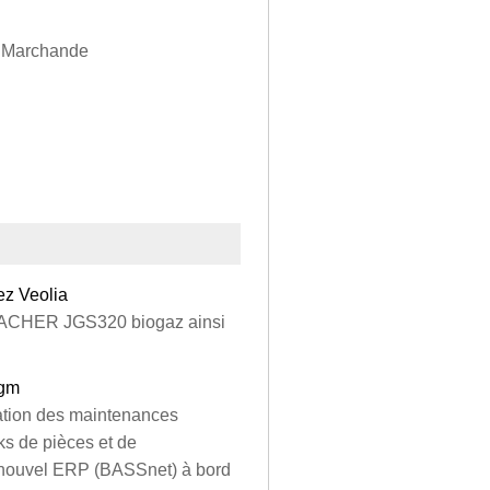
e Marchande
ez Veolia
NBACHER JGS320 biogaz ainsi
Cgm
ation des maintenances
cks de pièces et de
n nouvel ERP (BASSnet) à bord