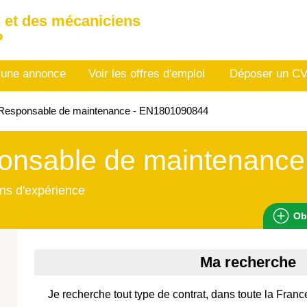
 et des mécaniciens
P
 une annonce
Voir les offres d'emploi
Déposer un C
Responsable de maintenance - EN1801090844
onsable de maintenance
ns d'expérience
Ob
Ma recherche
Je recherche tout type de contrat, dans toute la Franc