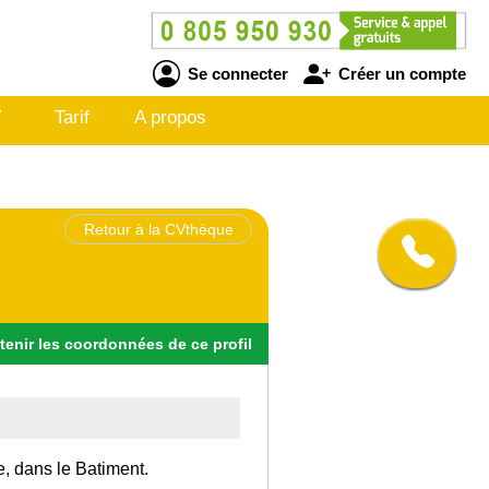
Se connecter
Créer un compte
V
Tarif
A propos
Retour à la CVthèque
tenir
les
coordonnées
de ce profil
e, dans le Batiment.