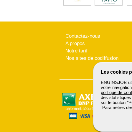
Contactez-nous
A propos
Notre tarif
Nos sites de codiffusion
Les cookies p
ENGINSJOB utili
votre navigatio
politique de conf
des statistiques
sur le bouton "P
"Paramètres des