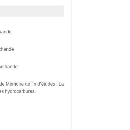
chande
rchande
Marchande
e Mémoire de fin d’études : La
les hydrocarbures.