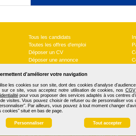
Tous les candidats
I
Toutes les offres d'emploi
P
Déposer un CV
C
Déposer une annonce
C
Témoignages utilisateurs
P
ermettent d'améliorer votre navigation
se les cookies sur son site, dont des cookies d'analyse d'audience
n sur ce site, vous acceptez notre utilisation de cookies, nos
CGV
identialité
pour vous proposer des services adaptés à vos centres d'in
 de visites. Vous pouvez choisir de refuser ou de personnaliser vos 
ersonnaliser". Par ailleurs, vous pouvez à tout moment changer d'avi
 cookies" situé en bas de page.
Personnaliser
Tout accepter