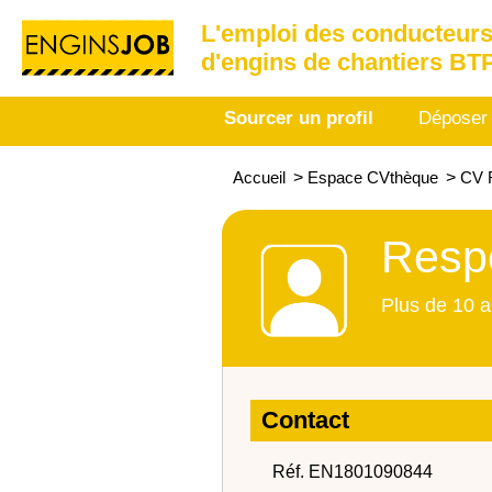
L'emploi des conducteurs
d'engins de chantiers BT
Sourcer un profil
Déposer
Accueil
>
Espace CVthèque
>
CV 
Resp
Plus de 10 a
Contact
Réf. EN1801090844