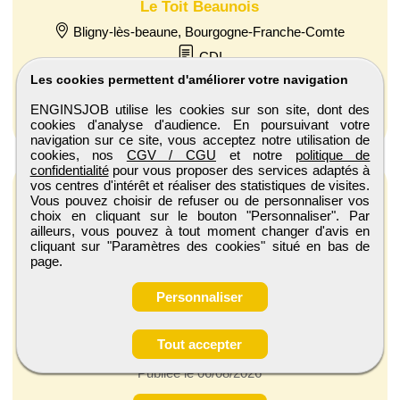
Le Toit Beaunois
Bligny-lès-beaune, Bourgogne-Franche-Comte
CDI
Publiée le 16/07/2026
Les cookies permettent d'améliorer votre navigation
ENGINSJOB utilise les cookies sur son site, dont des
Voir l'annonce
cookies d'analyse d'audience. En poursuivant votre
navigation sur ce site, vous acceptez notre utilisation de
cookies, nos
CGV / CGU
et notre
politique de
confidentialité
pour vous proposer des services adaptés à
vos centres d'intérêt et réaliser des statistiques de visites.
Vous pouvez choisir de refuser ou de personnaliser vos
choix en cliquant sur le bouton "Personnaliser". Par
ailleurs, vous pouvez à tout moment changer d'avis en
cliquant sur "Paramètres des cookies" situé en bas de
page.
Technicien(ne) sav frigoriste H/F
Personnaliser
Mutech
Meyzieu, Auvergne-Rhone-Alpes
Tout accepter
CDI
Publiée le 06/08/2026