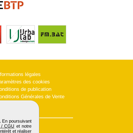
nformations légales
aramètres des cookies
onditions de publication
onditions Générales de Vente
lan du site
. En poursuivant
 / CGU
et notre
térêt et réaliser