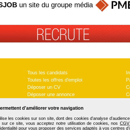
SJOB
un site du groupe
média
Tous les candidats
I
Toutes les offres d'emploi
P
Déposer un CV
C
Déposer une annonce
C
Témoignages utilisateurs
P
ermettent d'améliorer votre navigation
se les cookies sur son site, dont des cookies d'analyse d'audience
n sur ce site, vous acceptez notre utilisation de cookies, nos
CGV
identialité
pour vous proposer des services adaptés à vos centres d'in