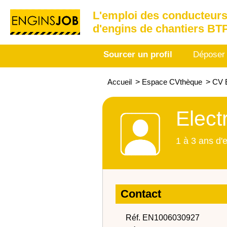
L'emploi des conducteurs
d'engins de chantiers BT
Sourcer un profil
Déposer
Accueil
>
Espace CVthèque
>
CV E
Elect
1 à 3 ans d'
Contact
Réf. EN1006030927