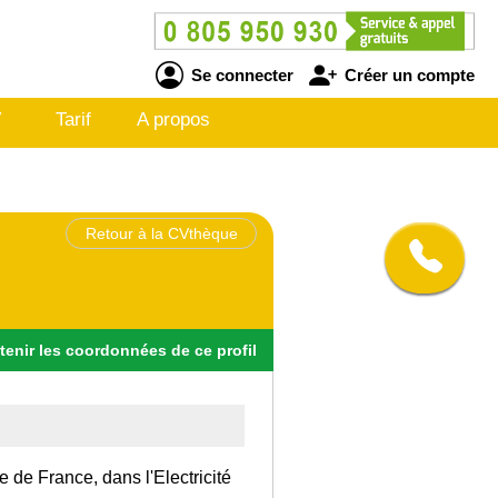
Se connecter
Créer un compte
V
Tarif
A propos
Retour à la CVthèque
tenir
les
coordonnées
de ce profil
le de France, dans l'Electricité