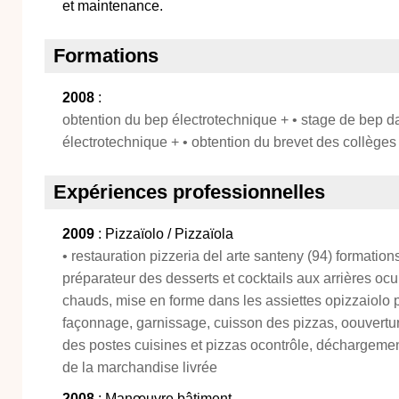
et maintenance.
Formations
2008
:
obtention du bep électrotechnique + • stage de bep d
électrotechnique + • obtention du brevet des collèges
Expériences professionnelles
2009
: Pizzaïolo / Pizzaïola
• restauration pizzeria del arte santeny (94) formation
préparateur des desserts et cocktails aux arrières ocu
chauds, mise en forme dans les assiettes opizzaiolo p
façonnage, garnissage, cuisson des pizzas, oouvertu
des postes cuisines et pizzas ocontrôle, déchargeme
de la marchandise livrée
2008
: Manœuvre bâtiment