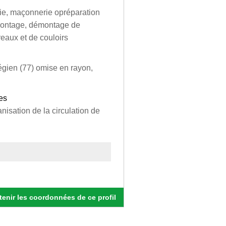
rie, maçonnerie opréparation
omontage, démontage de
eaux et de couloirs
légien (77) omise en rayon,
es
anisation de la circulation de
enir les coordonnées de ce profil