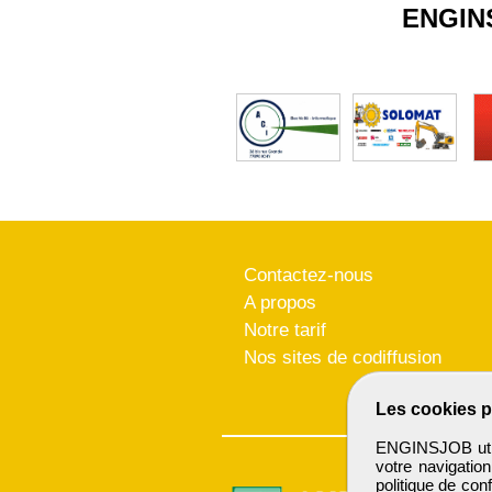
ENGIN
Contactez-nous
A propos
Notre tarif
Nos sites de codiffusion
Les cookies p
ENGINSJOB utili
votre navigatio
politique de conf