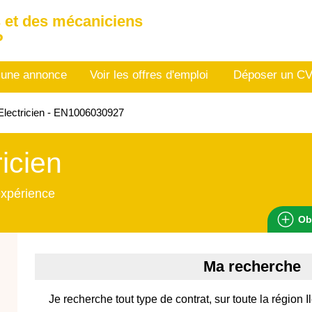
 et des mécaniciens
P
 une annonce
Voir les offres d'emploi
Déposer un C
lectricien - EN1006030927
ricien
expérience
Ob
Ma recherche
Je recherche tout type de contrat, sur toute la région I