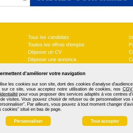
Tous les candidats
I
Toutes les offres d'emploi
P
Déposer un CV
C
Déposer une annonce
C
Témoignages utilisateurs
P
ermettent d'améliorer votre navigation
se les cookies sur son site, dont des cookies d'analyse d'audience
n sur ce site, vous acceptez notre utilisation de cookies, nos
CGV
identialité
pour vous proposer des services adaptés à vos centres d'in
 de visites. Vous pouvez choisir de refuser ou de personnaliser vos 
ersonnaliser". Par ailleurs, vous pouvez à tout moment changer d'avi
 cookies" situé en bas de page.
Personnaliser
Tout accepter