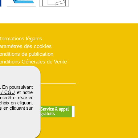
nformations légales
aramètres des cookies
onditions de publication
onditions Générales de Vente
lan du site
. En poursuivant
 / CGU
et notre
térêt et réaliser
choix en cliquant
s en cliquant sur