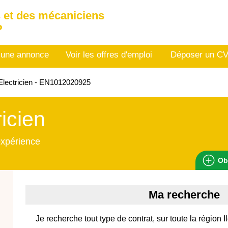
 et des mécaniciens
P
 une annonce
Voir les offres d'emploi
Déposer un C
lectricien - EN1012020925
ricien
expérience
Ob
Ma recherche
Je recherche tout type de contrat, sur toute la région I