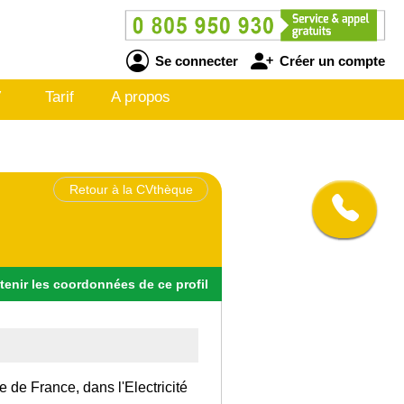
Se connecter
Créer un compte
V
Tarif
A propos
Retour à la CVthèque
tenir
les
coordonnées
de ce profil
le de France, dans l'Electricité