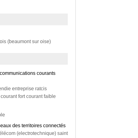
lois (beaumont sur oise)
élécommunications courants
endie entreprise ratcis
courant fort courant faible
ble
aux des territoires connectés
télécom (electrotechnique) saint