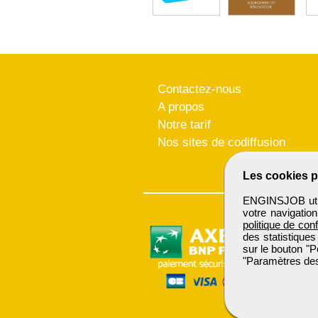
Contactez-nous
A propos
Notre tarif
Nos sites de codiffusion
Les cookies p
ENGINSJOB utili
votre navigatio
politique de conf
des statistiques
sur le bouton "P
"Paramètres des