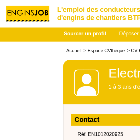
L'emploi des conducteurs
d'engins de chantiers BT
Sourcer un profil
Déposer
Accueil
>
Espace CVthèque
>
CV E
Elect
1 à 3 ans d'
Contact
Réf. EN1012020925