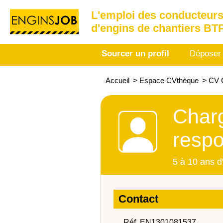
L'emploi des conducteurs
d'engins de chantiers BT
Sourcer un profil
Déposer
Accueil
>
Espace CVthèque
>
CV C
Charg
respo
5 à 10 ans d
Contact
Réf. EN1301081537