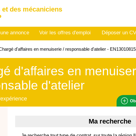
 et des mécaniciens
P
 une annonce
Voir les offres d'emploi
Déposer un C
hargé d'affaires en menuiserie / responsable d'atelier - EN1301081
é d'affaires en menuiser
nsable d'atelier
'expérience
Ob
Ma recherche
Je recherche tout type de contrat, sur toute la région 