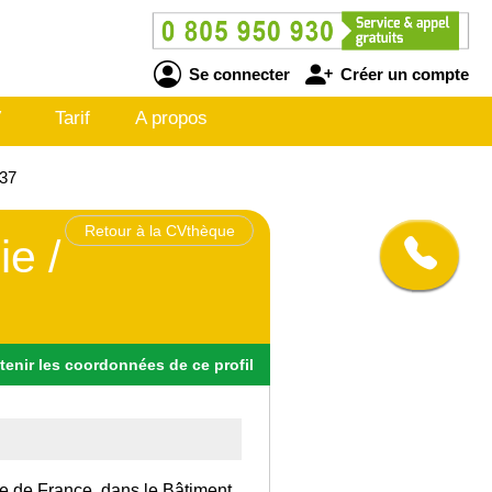
Se connecter
Créer un compte
V
Tarif
A propos
537
Retour à la CVthèque
ie /
tenir
les
coordonnées
de ce profil
Ile de France, dans le Bâtiment.