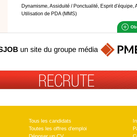
Dynamisme, Assiduité / Ponctualité, Esprit d'équipe, A
Utilisation de PDA (MMS)
Obt
SJOB
un site du groupe
média
Tous les candidats
I
Toutes les offres d'emploi
P
Déposer un CV
C