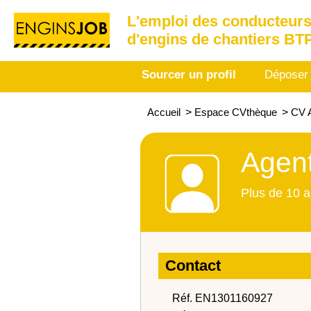
L'emploi des conducteurs
d'engins de chantiers BT
Sourcer un profil
Déposer
Accueil
>
Espace CVthèque
>
CV 
Agent
Plus de 10 a
Contact
Réf. EN1301160927