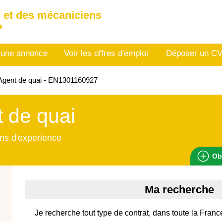
 et des mécaniciens
P
 une annonce
Voir les offres d'emploi
Déposer un C
Agent de quai - EN1301160927
 de quai
ns d'expérience
Ob
Ma recherche
Je recherche tout type de contrat, dans toute la Franc