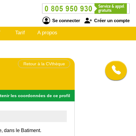
Se connecter
Créer un compte
V
Tarif
A propos
Retour à la CVthèque
tenir
les
coordonnées
de ce profil
e, dans le Batiment.