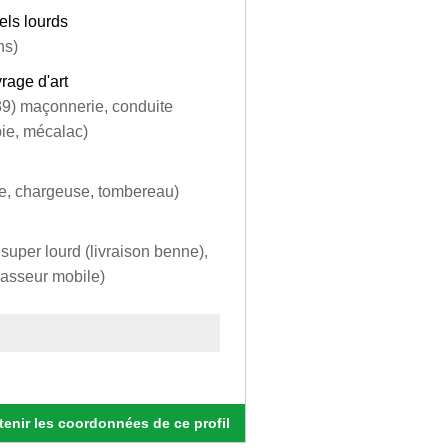
els lourds
ns)
rage d'art
(39) maçonnerie, conduite
pie, mécalac)
le, chargeuse, tombereau)
e super lourd (livraison benne),
casseur mobile)
enir les coordonnées de ce profil