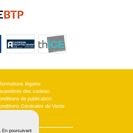
nformations légales
aramètres des cookies
onditions de publication
onditions Générales de Vente
lan du site
. En poursuivant