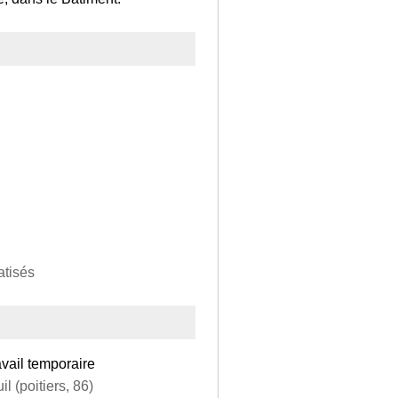
atisés
avail temporaire
l (poitiers, 86)