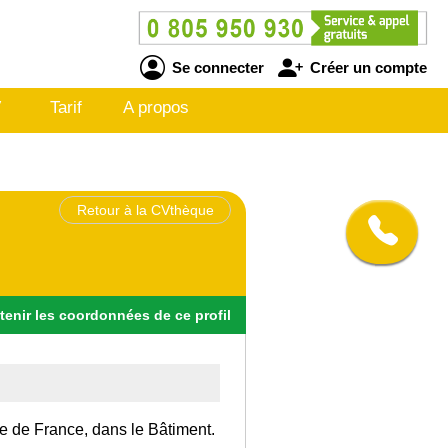
Se connecter
Créer un compte
V
Tarif
A propos
Retour à la CVthèque
tenir
les
coordonnées
de ce profil
Ile de France, dans le Bâtiment.