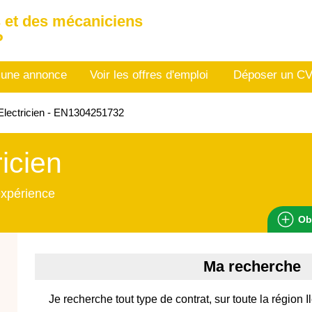
 et des mécaniciens
P
 une annonce
Voir les offres d'emploi
Déposer un C
lectricien - EN1304251732
ricien
expérience
Ob
Ma recherche
Je recherche tout type de contrat, sur toute la région 