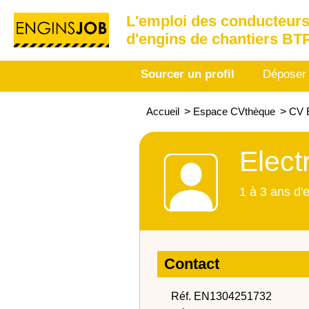
L'emploi des conducteurs
d'engins de chantiers BT
Sourcer un profil
Déposer
Accueil
>
Espace CVthèque
>
CV E
Elect
1 à 3 ans d'
Contact
Réf. EN1304251732