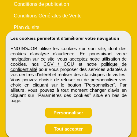
Conditions de publication
Conditions Générales de Vente
Plan du site
Les cookies permettent d'améliorer votre navigation
ENGINSJOB utilise les cookies sur son site, dont des
cookies d'analyse d'audience. En poursuivant votre
navigation sur ce site, vous acceptez notre utilisation de
cookies, nos
CGV / CGU
et notre
politique de
confidentialité
pour vous proposer des services adaptés à
vos centres d'intérêt et réaliser des statistiques de visites.
Vous pouvez choisir de refuser ou de personnaliser vos
choix en cliquant sur le bouton "Personnaliser". Par
ailleurs, vous pouvez à tout moment changer d'avis en
cliquant sur "Paramètres des cookies" situé en bas de
page.
Personnaliser
Obtenir ses
Tout accepter
coordonnées
ENGINSJOB