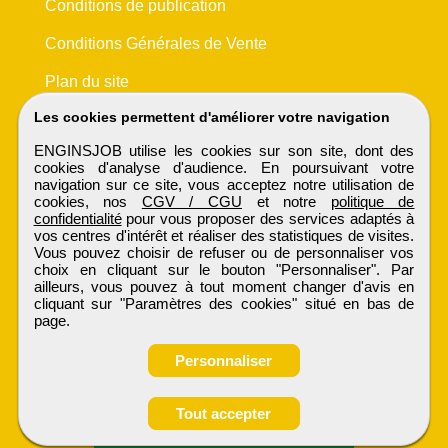
Conditions de publication
Conditions Générales de Vente
Plan du site
Les cookies permettent d'améliorer votre navigation
ENGINSJOB utilise les cookies sur son site, dont des
cookies d'analyse d'audience. En poursuivant votre
navigation sur ce site, vous acceptez notre utilisation de
cookies, nos
CGV / CGU
et notre
politique de
confidentialité
pour vous proposer des services adaptés à
vos centres d'intérêt et réaliser des statistiques de visites.
Vous pouvez choisir de refuser ou de personnaliser vos
choix en cliquant sur le bouton "Personnaliser". Par
ailleurs, vous pouvez à tout moment changer d'avis en
cliquant sur "Paramètres des cookies" situé en bas de
page.
Personnaliser
Obtenir ses
Tout accepter
coordonnées
ENGINSJOB
Tous droits réservés © 1999 - 2026