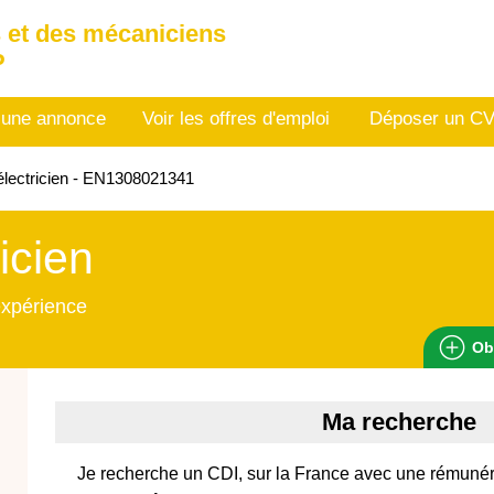
 et des mécaniciens
P
 une annonce
Voir les offres d'emploi
Déposer un C
lectricien - EN1308021341
ricien
expérience
Ob
Ma recherche
Je recherche un CDI, sur la France avec une rémunér