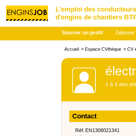
L'emploi des conducteurs
d'engins de chantiers BT
Sourcer un profil
Déposer
Accueil
>
Espace CVthèque
>
CV é
élect
1 à 3 ans d'
Contact
Réf. EN1308021341