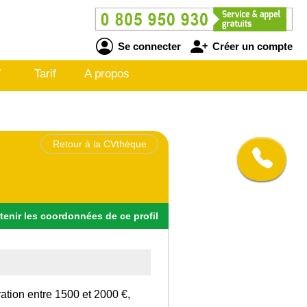
Se connecter
Créer un compte
V
Tarif
A propos
Retour à la CVthèque
tenir
les
coordonnées
de ce profil
ation entre 1500 et 2000 €,