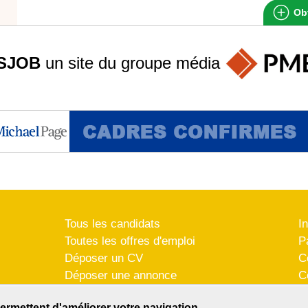
Obt
SJOB
un site du groupe
média
Tous les candidats
I
Toutes les offres d'emploi
P
Déposer un CV
C
Déposer une annonce
C
Témoignages utilisateurs
P
ermettent d'améliorer votre navigation