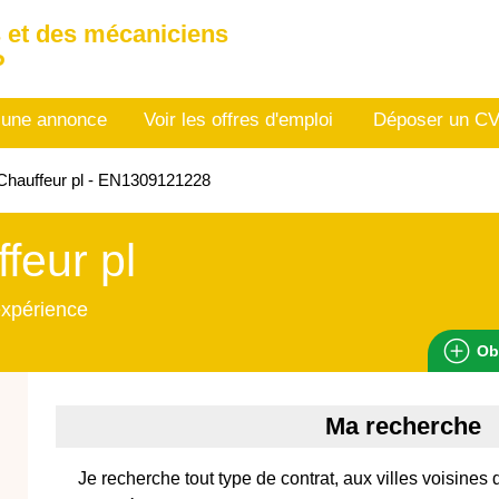
 et des mécaniciens
P
 une annonce
Voir les offres d'emploi
Déposer un C
Chauffeur pl - EN1309121228
feur pl
expérience
Ob
Ma recherche
Je recherche tout type de contrat, aux villes voisines 