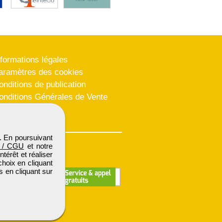
nformations légales
aramètres des cookies
onditions de publication
onditions Générales de Vente
lan du site
. En poursuivant
 / CGU
et notre
térêt et réaliser
choix en cliquant
s en cliquant sur