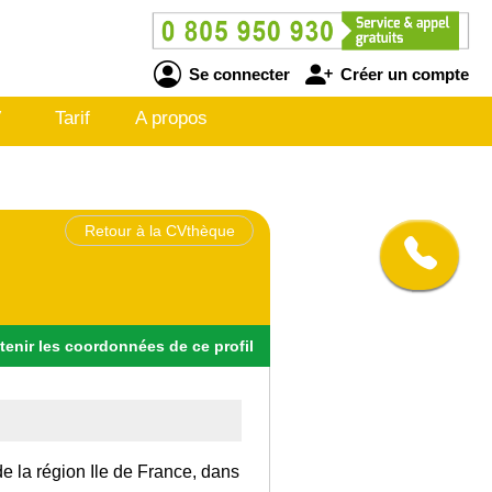
Se connecter
Créer un compte
V
Tarif
A propos
Retour à la CVthèque
tenir
les
coordonnées
de ce profil
de la région Ile de France, dans