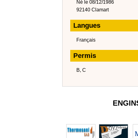
Né le 08/12/1986
92140 Clamart
Langues
Français
Permis
B, C
ENGIN