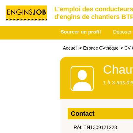
L'emploi des conducteurs
d'engins de chantiers BT
Sourcer un profil
Déposer
Accueil
>
Espace CVthèque
>
CV 
Chauf
1 à 3 ans d'
Contact
Réf. EN1309121228