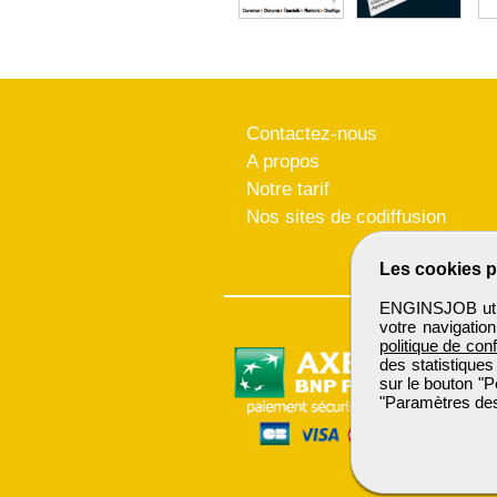
Contactez-nous
A propos
Notre tarif
Nos sites de codiffusion
Les cookies p
ENGINSJOB utili
votre navigatio
politique de conf
des statistiques
sur le bouton "P
"Paramètres des