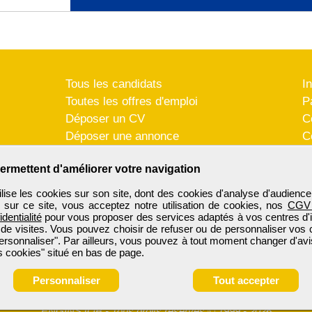
Tous les candidats
I
Toutes les offres d'emploi
P
Déposer un CV
C
Déposer une annonce
C
Témoignages utilisateurs
P
ermettent d'améliorer votre navigation
se les cookies sur son site, dont des cookies d'analyse d'audience
n sur ce site, vous acceptez notre utilisation de cookies, nos
CGV
identialité
pour vous proposer des services adaptés à vos centres d'in
 de visites. Vous pouvez choisir de refuser ou de personnaliser vos 
ersonnaliser". Par ailleurs, vous pouvez à tout moment changer d'avi
 cookies" situé en bas de page.
Personnaliser
Tout accepter
ENGINSJOB
-
Tous droits réservés © 1999 - 2026