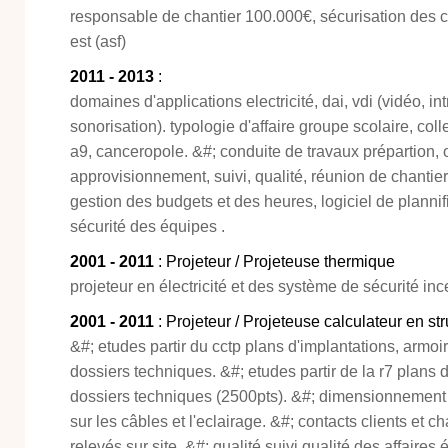
responsable de chantier 100.000€, sécurisation des 
est (asf)
2011 - 2013
:
domaines d'applications electricité, dai, vdi (vidéo, in
sonorisation). typologie d'affaire groupe scolaire, coll
a9, canceropole. &#; conduite de travaux prépartion, 
approvisionnement, suivi, qualité, réunion de chantier. 
gestion des budgets et des heures, logiciel de plannifi
sécurité des équipes .
2001 - 2011
: Projeteur / Projeteuse thermique
projeteur en électricité et des système de sécurité in
2001 - 2011
: Projeteur / Projeteuse calculateur en str
&#; etudes partir du cctp plans d'implantations, armoi
dossiers techniques. &#; etudes partir de la r7 plans d
dossiers techniques (2500pts). &#; dimensionnement de
sur les câbles et l'eclairage. &#; contacts clients et c
relevés sur site. &#; qualité suivi qualité des affaires 