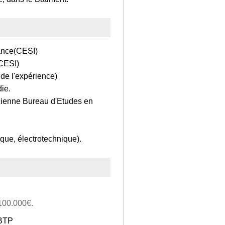
nance(CESI)
(CESI)
de l'expérience)
ie.
cienne Bureau d'Etudes en
que, électrotechnique).
 100.000€.
 BTP