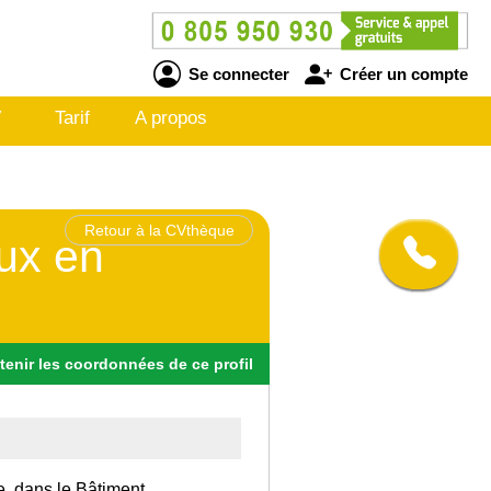
Se connecter
Créer un compte
V
Tarif
A propos
Retour à la CVthèque
aux en
tenir
les
coordonnées
de ce profil
e, dans le Bâtiment.