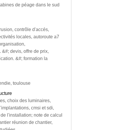
cabines de péage dans le sud
trusion, contrôle d'accés,
ectivités locales, autoroute a7
organisation,
&#; devis, offre de prix,
cation. &#; formation la
cendie, toulouse
ucture
res, choix des luminaires,
'implantations, cmsi et sdi,
 l'installation; note de calcul
hantier réunion de chantier,
étudiées.