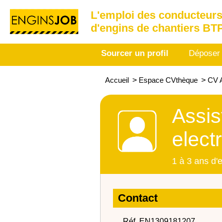
L'emploi des conducteurs
d'engins de chantiers BT
Sourcer un profil
Déposer
Accueil
>
Espace CVthèque
>
CV A
Assis
electr
1 à 3 ans d'
Contact
Réf. EN1309181207