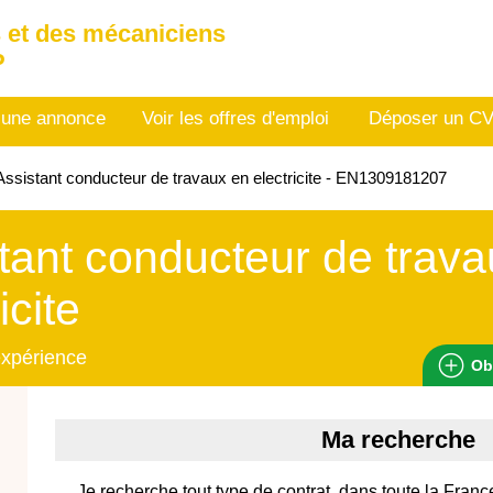
 et des mécaniciens
P
 une annonce
Voir les offres d'emploi
Déposer un C
ssistant conducteur de travaux en electricite - EN1309181207
tant conducteur de trav
icite
expérience
Ob
Ma recherche
Je recherche tout type de contrat, dans toute la Franc