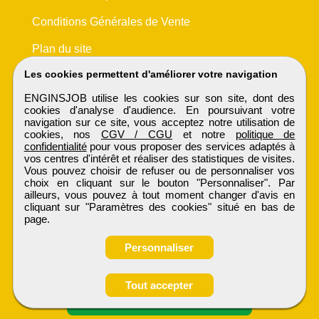
Conditions Générales de Vente
Plan du site
Les cookies permettent d'améliorer votre navigation
ENGINSJOB utilise les cookies sur son site, dont des
cookies d'analyse d'audience. En poursuivant votre
navigation sur ce site, vous acceptez notre utilisation de
cookies, nos
CGV / CGU
et notre
politique de
confidentialité
pour vous proposer des services adaptés à
vos centres d'intérêt et réaliser des statistiques de visites.
Vous pouvez choisir de refuser ou de personnaliser vos
choix en cliquant sur le bouton "Personnaliser". Par
ailleurs, vous pouvez à tout moment changer d'avis en
cliquant sur "Paramètres des cookies" situé en bas de
page.
Personnaliser
Obtenir ses
Tout accepter
coordonnées
ENGINSJOB
Tous droits réservés © 1999 - 2026