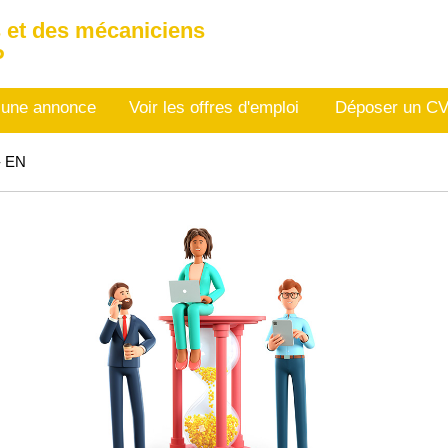
 et des mécaniciens
P
 une annonce
Voir les offres d'emploi
Déposer un C
- EN