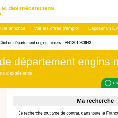
 et des mécaniciens
P
 une annonce
Voir les offres d'emploi
Déposer un C
hef de département engins miniers - EN1801080643
de département engins m
ns d'expérience
Ob
Ma recherche
Je recherche tout type de contrat, dans toute la Franc