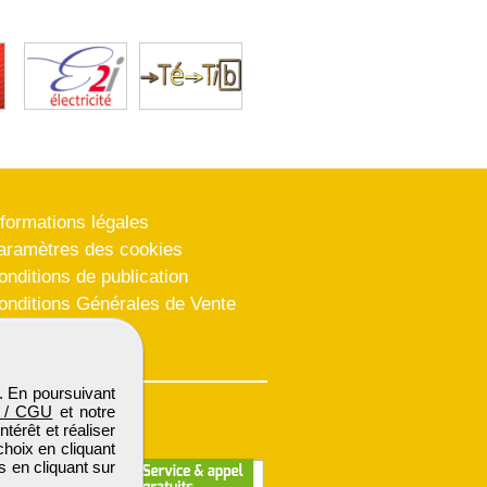
nformations légales
aramètres des cookies
onditions de publication
onditions Générales de Vente
lan du site
. En poursuivant
 / CGU
et notre
térêt et réaliser
choix en cliquant
s en cliquant sur