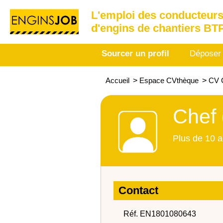
L'emploi des conducteurs
d'engins de chantiers BT
Sourcer un profil
Déposer
Accueil
>
Espace CVthèque
>
CV C
Chef 
Plus de 10 a
Contact
Réf. EN1801080643