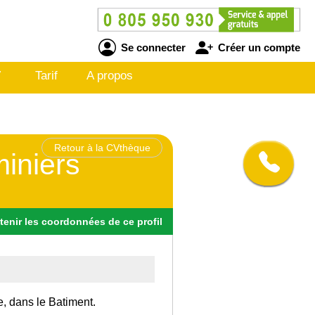
Se connecter
Créer un compte
V
Tarif
A propos
Retour à la CVthèque
iniers
tenir
les
coordonnées
de ce profil
e, dans le Batiment.