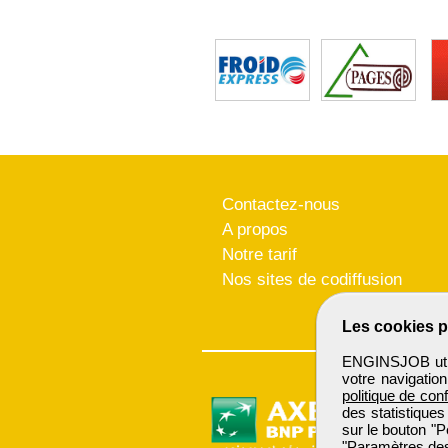
Contactez-nous
A propos
Notre tarif
Nos sites de codiffusion
Les cookies p
ENGINSJOB utili
votre navigatio
politique de conf
des statistiques
sur le bouton "P
"Paramètres des