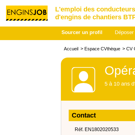
L'emploi des conducteurs
d'engins de chantiers BT
Sourcer un profil
Déposer
Accueil
>
Espace CVthèque
>
CV O
Opéra
5 à 10 ans d
Contact
Réf. EN1802020533