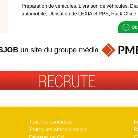
Préparation de véhicules, Livraison de véhicules, Dia
automobile, Utilisation de LEXIA et PPS, Pack Office
Obt
SJOB
un site du groupe
média
Tous les candidats
I
Toutes les offres d'emploi
P
Déposer un CV
C