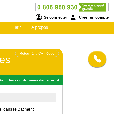
Se connecter
Créer un compte
V
Tarif
A propos
Retour à la CVthèque
les
tenir
les
coordonnées
de ce profil
e, dans le Batiment.