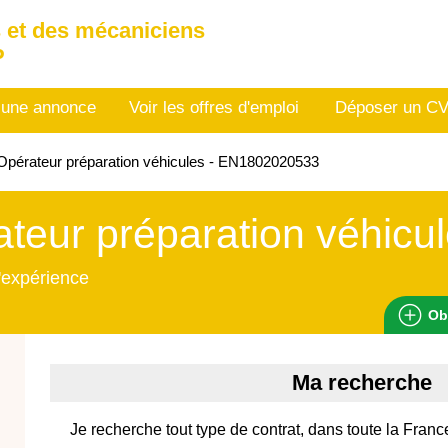
 et des mécaniciens
P
 une annonce
Voir les offres d'emploi
Déposer un C
pérateur préparation véhicules - EN1802020533
teur préparation véhicu
'expérience
Ob
Ma recherche
Je recherche tout type de contrat, dans toute la Franc