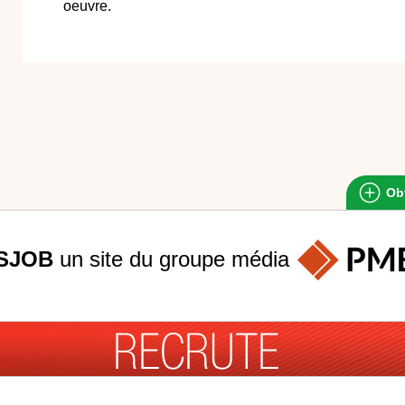
oeuvre.
Obt
SJOB
un site du groupe
média