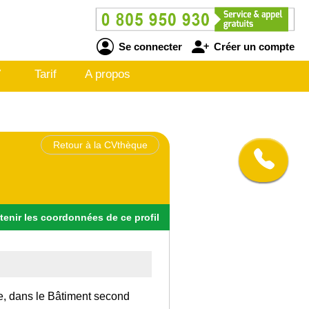
Se connecter
Créer un compte
V
Tarif
A propos
Retour à la CVthèque
tenir
les
coordonnées
de ce profil
ce, dans le Bâtiment second