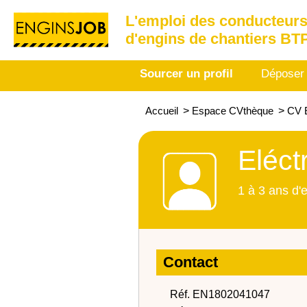
L'emploi des conducteurs
d'engins de chantiers BT
Sourcer un profil
Déposer
Accueil
>
Espace CVthèque
>
CV E
Eléct
1 à 3 ans d'
Contact
Réf. EN1802041047