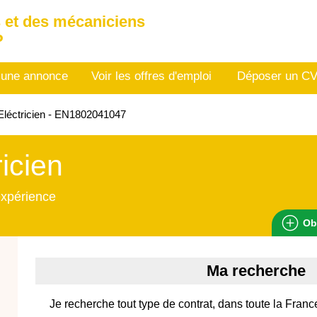
 et des mécaniciens
P
 une annonce
Voir les offres d'emploi
Déposer un C
léctricien - EN1802041047
ricien
expérience
Ob
Ma recherche
Je recherche tout type de contrat, dans toute la Fran