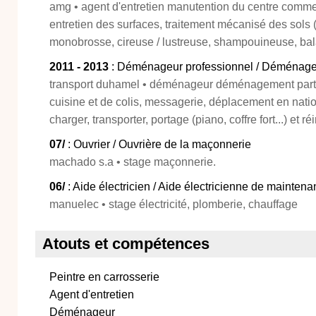
amg • agent d'entretien manutention du centre commer
entretien des surfaces, traitement mécanisé des sols (
monobrosse, cireuse / lustreuse, shampouineuse, ba
2011 - 2013
: Déménageur professionnel / Déménage
transport duhamel • déménageur déménagement particul
cuisine et de colis, messagerie, déplacement en nation
charger, transporter, portage (piano, coffre fort...) et réi
07/
: Ouvrier / Ouvrière de la maçonnerie
machado s.a • stage maçonnerie.
06/
: Aide électricien / Aide électricienne de mainten
manuelec • stage électricité, plomberie, chauffage
Atouts et compétences
Peintre en carrosserie
Agent d'entretien
Déménageur