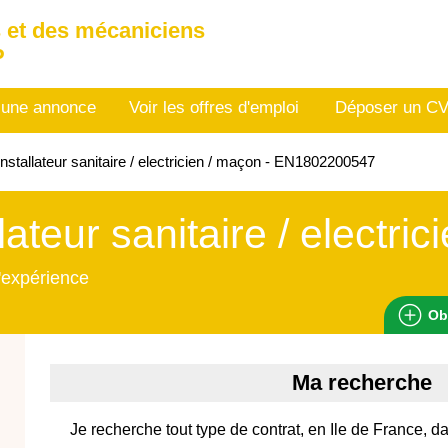
 et des mécaniciens
P
 une annonce
Voir les offres d'emploi
Déposer un C
nstallateur sanitaire / electricien / maçon - EN1802200547
llateur sanitaire / electri
'expérience
Ob
Ma recherche
Je recherche tout type de contrat, en Ile de France, d