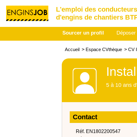
L'emploi des conducteurs
d'engins de chantiers BT
Sourcer un profil
Déposer
Accueil
>
Espace CVthèque
>
CV I
Insta
5 à 10 ans d
Contact
Réf. EN1802200547