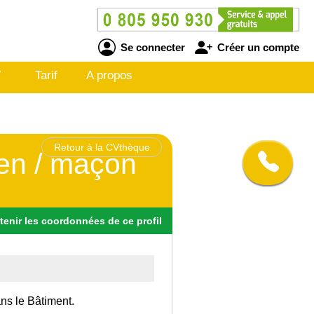
Se connecter
Créer un compte
V
Tarif
A propos
Retour à la CVthèque
cien / maçon
tenir
les
coordonnées
de ce profil
ans le Bâtiment.