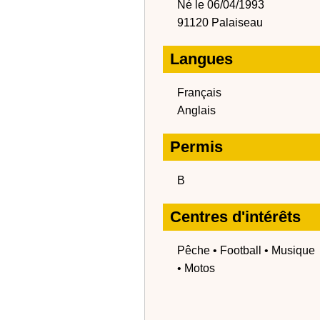
Né le 06/04/1993
91120 Palaiseau
Langues
Français
Anglais
Permis
B
Centres d'intérêts
Pêche • Football • Musique
• Motos