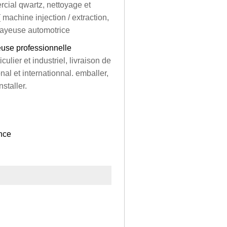
cial qwartz, nettoyage et
 machine injection / extraction,
layeuse automotrice
use professionnelle
ier et industriel, livraison de
al et internationnal. emballer,
nstaller.
ance