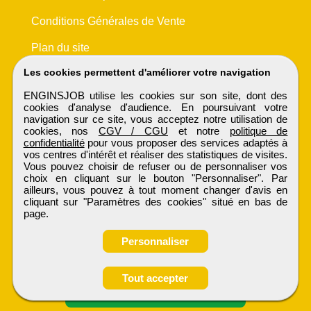
Conditions Générales de Vente
Plan du site
Les cookies permettent d'améliorer votre navigation
ENGINSJOB utilise les cookies sur son site, dont des
cookies d'analyse d'audience. En poursuivant votre
navigation sur ce site, vous acceptez notre utilisation de
cookies, nos
CGV / CGU
et notre
politique de
confidentialité
pour vous proposer des services adaptés à
vos centres d'intérêt et réaliser des statistiques de visites.
Vous pouvez choisir de refuser ou de personnaliser vos
choix en cliquant sur le bouton "Personnaliser". Par
ailleurs, vous pouvez à tout moment changer d'avis en
cliquant sur "Paramètres des cookies" situé en bas de
page.
Personnaliser
Obtenir ses
Tout accepter
coordonnées
ENGINSJOB
Tous droits réservés © 1999 - 2026