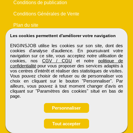
Conditions de publication
Conditions Générales de Vente
Plan du site
Les cookies permettent d'améliorer votre navigation
ENGINSJOB utilise les cookies sur son site, dont des
cookies d'analyse d'audience. En poursuivant votre
navigation sur ce site, vous acceptez notre utilisation de
cookies, nos
CGV / CGU
et notre
politique de
confidentialité
pour vous proposer des services adaptés à
vos centres d'intérêt et réaliser des statistiques de visites.
Vous pouvez choisir de refuser ou de personnaliser vos
choix en cliquant sur le bouton "Personnaliser". Par
ailleurs, vous pouvez à tout moment changer d'avis en
cliquant sur "Paramètres des cookies" situé en bas de
page.
Personnaliser
Obtenir ses
Tout accepter
coordonnées
ENGINSJOB