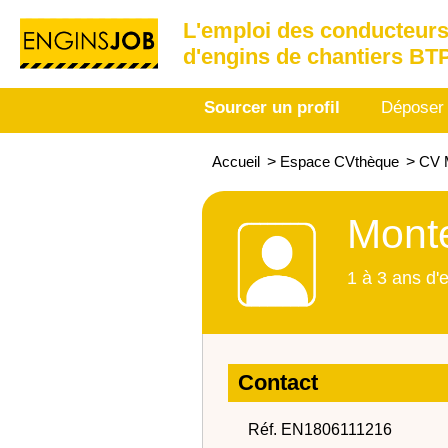
L'emploi des conducteurs
d'engins de chantiers BT
Sourcer un profil
Déposer
Accueil
>
Espace CVthèque
>
CV M
Monte
1 à 3 ans d'
Contact
Réf. EN1806111216