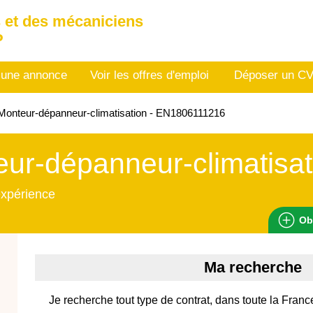
 et des mécaniciens
P
 une annonce
Voir les offres d'emploi
Déposer un C
onteur-dépanneur-climatisation - EN1806111216
ur-dépanneur-climatisat
expérience
Ob
Ma recherche
Je recherche tout type de contrat, dans toute la Franc