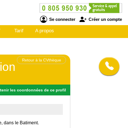
Se connecter
Créer un compte
V
Tarif
A propos
Retour à la CVthèque
ion
tenir
les
coordonnées
de ce profil
e, dans le Batiment.