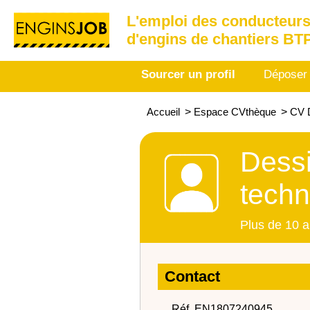
L'emploi des conducteurs
d'engins de chantiers BT
Sourcer un profil
Déposer
Accueil
>
Espace CVthèque
>
CV D
Dessi
techn
Plus de 10 a
Contact
Réf. EN1807240945