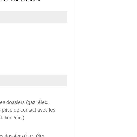
es dossiers (gaz, élec.,
s prise de contact avec les
ation /dict)
s dossiers (gaz, élec.,