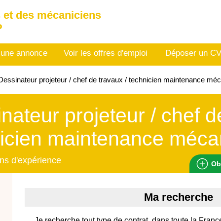
 et des mécaniciens
P
 une annonce
Voir les offres d'emploi
Déposer un C
essinateur projeteur / chef de travaux / technicien maintenance m
nateur projeteur / chef d
icien maintenance méca
ns d'expérience
Ob
Ma recherche
Je recherche tout type de contrat, dans toute la Franc