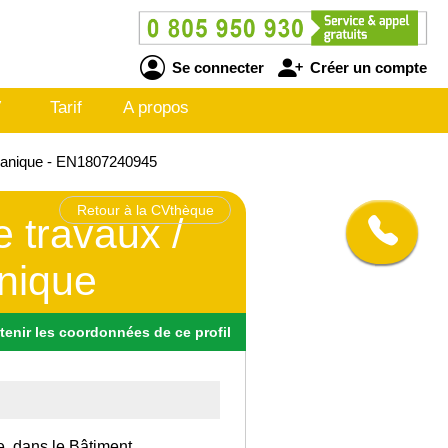
Se connecter
Créer un compte
V
Tarif
A propos
écanique - EN1807240945
Retour à la CVthèque
e travaux /
nique
tenir
les
coordonnées
de ce profil
e, dans le Bâtiment.