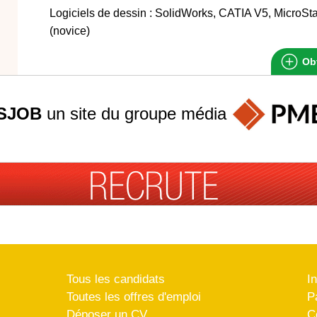
Logiciels de dessin : SolidWorks, CATIA V5, MicroS
(novice)
Obt
SJOB
un site du groupe
média
Tous les candidats
I
Toutes les offres d'emploi
P
Déposer un CV
C