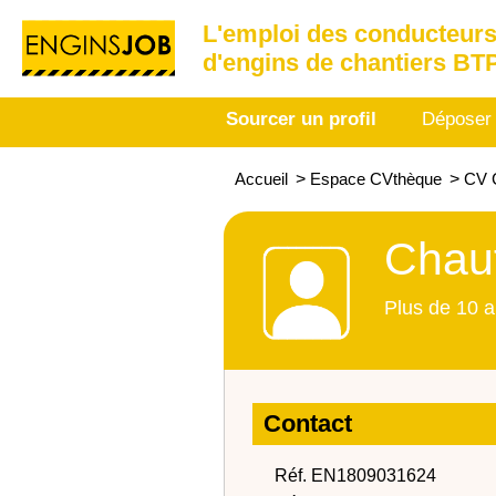
L'emploi des conducteurs
d'engins de chantiers BT
Sourcer un profil
Déposer
Accueil
>
Espace CVthèque
>
CV C
Chauf
Plus de 10 a
Contact
Réf. EN1809031624