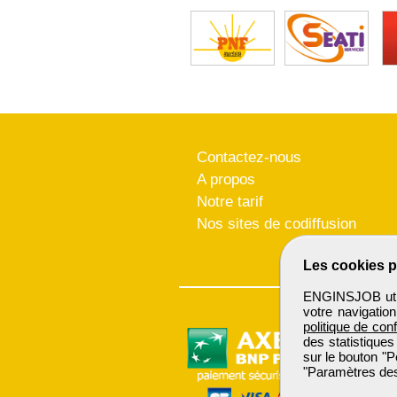
Contactez-nous
A propos
Notre tarif
Nos sites de codiffusion
Les cookies p
ENGINSJOB utili
votre navigatio
politique de conf
des statistiques
sur le bouton "P
"Paramètres des