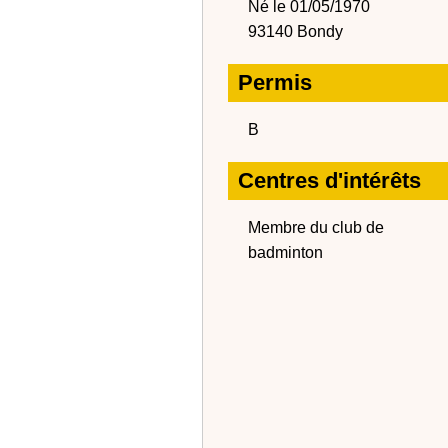
Né le 01/05/1970
93140 Bondy
Permis
B
Centres d'intérêts
Membre du club de
badminton