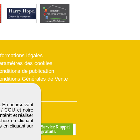
nformations légales
aramètres des cookies
onditions de publication
onditions Générales de Vente
lan du site
. En poursuivant
 / CGU
et notre
térêt et réaliser
choix en cliquant
s en cliquant sur