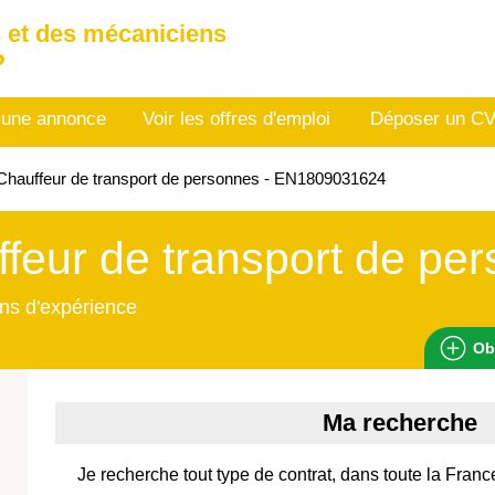
 et des mécaniciens
P
 une annonce
Voir les offres d'emploi
Déposer un C
hauffeur de transport de personnes - EN1809031624
feur de transport de pe
ns d'expérience
Ob
Ma recherche
Je recherche tout type de contrat, dans toute la Franc