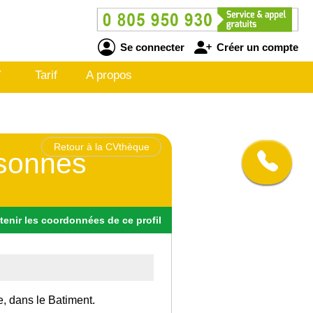
Se connecter
Créer un compte
V
Tarif
A propos
Retour à la CVthèque
rsonnes
tenir
les
coordonnées
de ce profil
e, dans le Batiment.