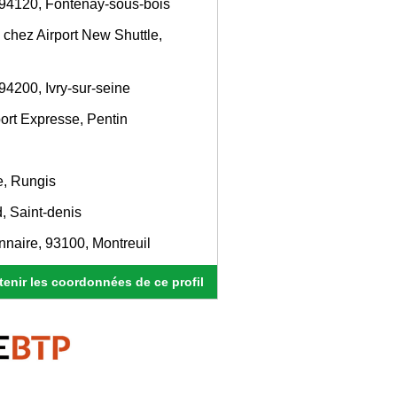
, 94120, Fontenay-sous-bois
 chez Airport New Shuttle,
94200, Ivry-sur-seine
ort Expresse, Pentin
e, Rungis
, Saint-denis
nnaire, 93100, Montreuil
enir les coordonnées de ce profil