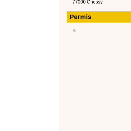
77000 Chessy
Permis
B