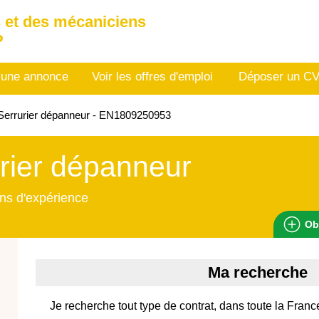
 et des mécaniciens
P
 une annonce
Voir les offres d'emploi
Déposer un C
Serrurier dépanneur - EN1809250953
rier dépanneur
ns d'expérience
Ob
Ma recherche
Je recherche tout type de contrat, dans toute la Franc