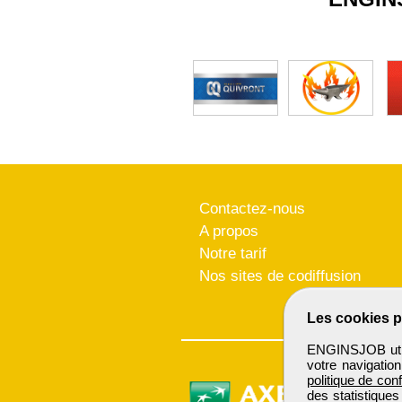
Contactez-nous
A propos
Notre tarif
Nos sites de codiffusion
Les cookies p
ENGINSJOB utili
votre navigatio
politique de conf
des statistiques