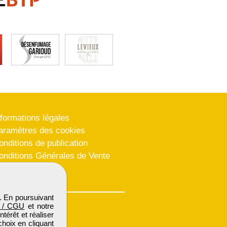
nformations légales
aramètres des cookies
onditions de publication
onditions Générales de Vente
lan du site
. En poursuivant
 / CGU
et notre
térêt et réaliser
choix en cliquant