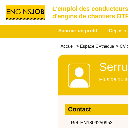
L'emploi des conducteurs
d'engins de chantiers BT
Sourcer un profil
Déposer
Accueil
>
Espace CVthèque
>
CV 
Serru
Plus de 10 a
Contact
Réf. EN1809250953