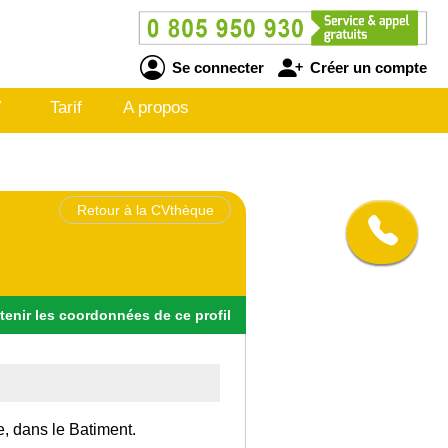
Se connecter
Créer un compte
V
Tarif
A propos
Retour à la CVthèque
tenir
les
coordonnées
de ce profil
e, dans le Batiment.