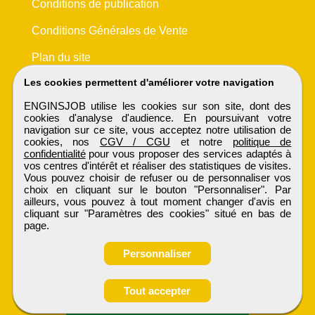
Conditions de publication
Conditions Générales de Vente
Plan du site
Les cookies permettent d'améliorer votre navigation
ENGINSJOB utilise les cookies sur son site, dont des
cookies d'analyse d'audience. En poursuivant votre
navigation sur ce site, vous acceptez notre utilisation de
cookies, nos
CGV / CGU
et notre
politique de
confidentialité
pour vous proposer des services adaptés à
vos centres d'intérêt et réaliser des statistiques de visites.
Vous pouvez choisir de refuser ou de personnaliser vos
choix en cliquant sur le bouton "Personnaliser". Par
ailleurs, vous pouvez à tout moment changer d'avis en
cliquant sur "Paramètres des cookies" situé en bas de
page.
Personnaliser
Obtenir ses
Tout accepter
coordonnées
ENGINSJOB
Tous droits réservés © 1999 - 2026