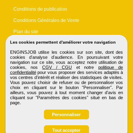
Conditions de publication
Conditions Générales de Vente
Plan du site
Les cookies permettent d'améliorer votre navigation
ENGINSJOB utilise les cookies sur son site, dont des
cookies d'analyse d'audience. En poursuivant votre
navigation sur ce site, vous acceptez notre utilisation de
cookies, nos
CGV / CGU
et notre
politique de
confidentialité
pour vous proposer des services adaptés à
vos centres d'intérêt et réaliser des statistiques de visites.
Vous pouvez choisir de refuser ou de personnaliser vos
choix en cliquant sur le bouton "Personnaliser". Par
ailleurs, vous pouvez à tout moment changer d'avis en
cliquant sur "Paramètres des cookies" situé en bas de
page.
Personnaliser
Obtenir ses
Tout accepter