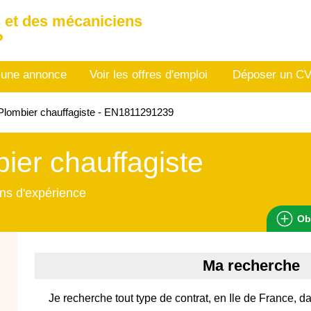
 et des mécaniciens
P
 une annonce
Voir les offres d'emploi
Déposer un C
lombier chauffagiste - EN1811291239
ier chauffagiste
ns d'expérience
Ob
Ma recherche
Je recherche tout type de contrat, en Ile de France, d