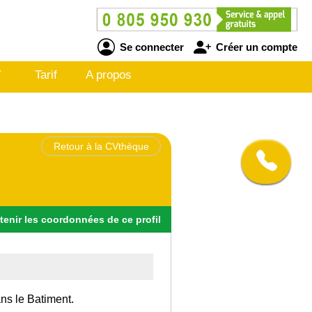
Se connecter
Créer un compte
V
Tarif
A propos
Retour à la CVthèque
tenir
les
coordonnées
de ce profil
ans le Batiment.