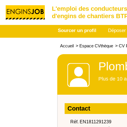
L'emploi des conducteurs
d'engins de chantiers BT
Sourcer un profil
Déposer
Accueil
>
Espace CVthèque
>
CV P
Plomb
Plus de 10 a
Contact
Réf. EN1811291239