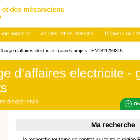
 et des mécaniciens
P
 une annonce
Voir les offres d'emploi
Déposer un C
harge d’affaires electricite - grands projets - EN1911290815
e d’affaires electricite -
ts
ns d'expérience
Ob
Ma recherche
Je recherche tout type de contrat, sur toute la régio