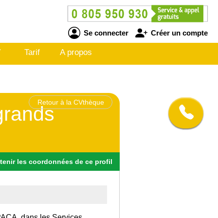
Se connecter
Créer un compte
V
Tarif
A propos
Retour à la CVthèque
 grands
tenir
les
coordonnées
de ce profil
n PACA, dans les Services