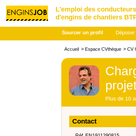
L'emploi des conducteurs
d'engins de chantiers BT
Sourcer un profil
Déposer
Accueil
>
Espace CVthèque
>
CV C
Charg
proje
Plus de 10 a
Contact
Réf. EN1911290815