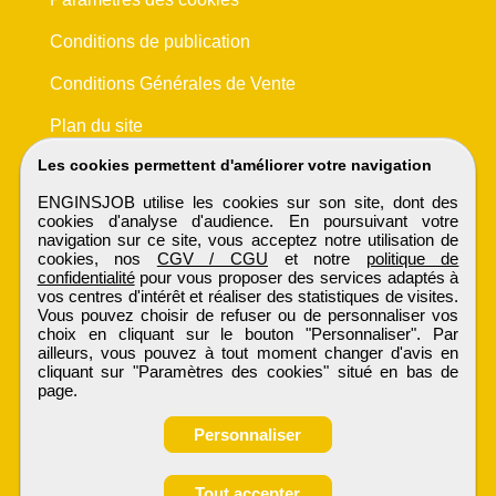
Conditions de publication
Conditions Générales de Vente
Plan du site
Les cookies permettent d'améliorer votre navigation
ENGINSJOB utilise les cookies sur son site, dont des
cookies d'analyse d'audience. En poursuivant votre
navigation sur ce site, vous acceptez notre utilisation de
cookies, nos
CGV / CGU
et notre
politique de
confidentialité
pour vous proposer des services adaptés à
vos centres d'intérêt et réaliser des statistiques de visites.
Vous pouvez choisir de refuser ou de personnaliser vos
choix en cliquant sur le bouton "Personnaliser". Par
ailleurs, vous pouvez à tout moment changer d'avis en
cliquant sur "Paramètres des cookies" situé en bas de
page.
Personnaliser
Obtenir ses
Tout accepter