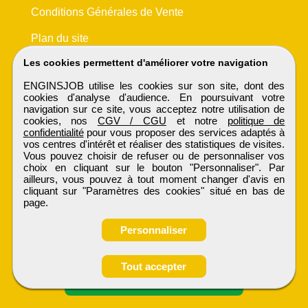
Conditions Générales de Vente
Plan du site
Les cookies permettent d'améliorer votre navigation
ENGINSJOB utilise les cookies sur son site, dont des
cookies d'analyse d'audience. En poursuivant votre
navigation sur ce site, vous acceptez notre utilisation de
cookies, nos
CGV / CGU
et notre
politique de
confidentialité
pour vous proposer des services adaptés à
vos centres d'intérêt et réaliser des statistiques de visites.
Vous pouvez choisir de refuser ou de personnaliser vos
choix en cliquant sur le bouton "Personnaliser". Par
ailleurs, vous pouvez à tout moment changer d'avis en
cliquant sur "Paramètres des cookies" situé en bas de
page.
Personnaliser
Obtenir ses
Tout accepter
coordonnées
ENGINSJOB
Tous droits réservés © 1999 - 2026