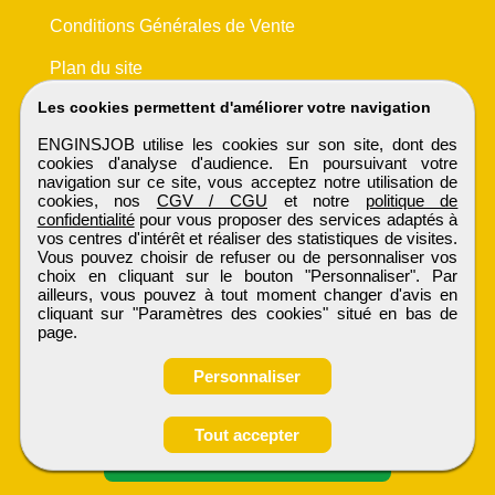
Conditions Générales de Vente
Plan du site
Les cookies permettent d'améliorer votre navigation
ENGINSJOB utilise les cookies sur son site, dont des
cookies d'analyse d'audience. En poursuivant votre
navigation sur ce site, vous acceptez notre utilisation de
cookies, nos
CGV / CGU
et notre
politique de
confidentialité
pour vous proposer des services adaptés à
vos centres d'intérêt et réaliser des statistiques de visites.
Vous pouvez choisir de refuser ou de personnaliser vos
choix en cliquant sur le bouton "Personnaliser". Par
ailleurs, vous pouvez à tout moment changer d'avis en
cliquant sur "Paramètres des cookies" situé en bas de
page.
Personnaliser
Obtenir ses
Tout accepter
coordonnées
ENGINSJOB
Tous droits réservés © 1999 - 2026