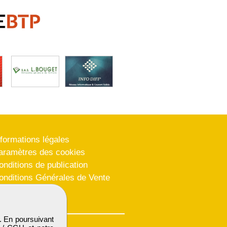
nformations légales
aramètres des cookies
onditions de publication
onditions Générales de Vente
lan du site
. En poursuivant