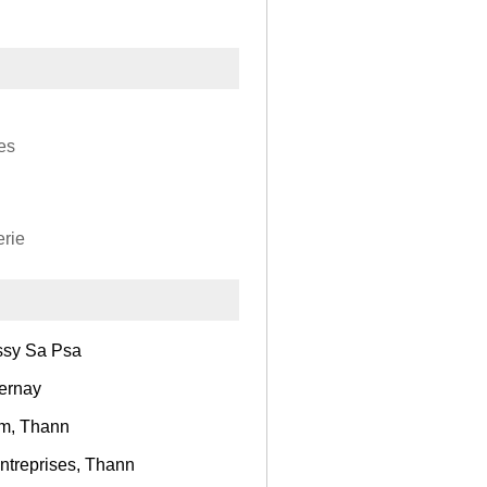
es
erie
essy Sa Psa
Cernay
um, Thann
ntreprises, Thann