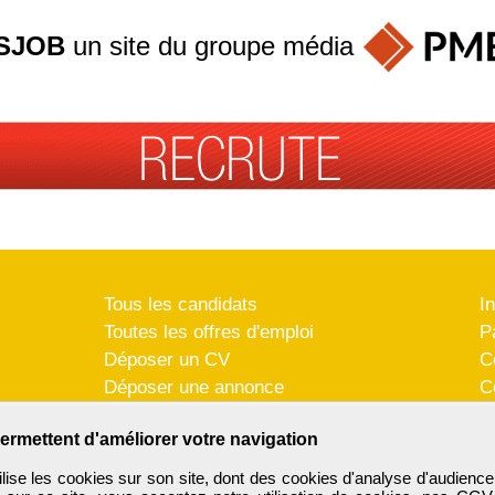
SJOB
un site du groupe
média
Tous les candidats
I
Toutes les offres d'emploi
P
Déposer un CV
C
Déposer une annonce
C
Témoignages utilisateurs
P
ermettent d'améliorer votre navigation
se les cookies sur son site, dont des cookies d'analyse d'audience