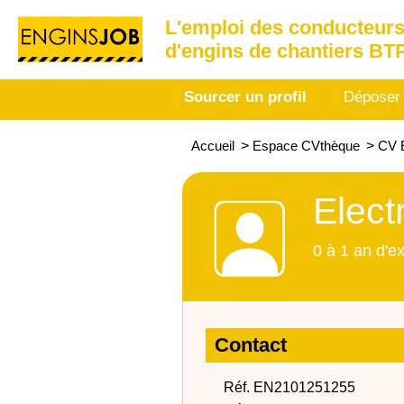
L'emploi des conducteurs
d'engins de chantiers BT
Sourcer un profil
Déposer
Accueil
>
Espace CVthèque
>
CV E
Elect
0 à 1 an d'e
Contact
Réf. EN2101251255