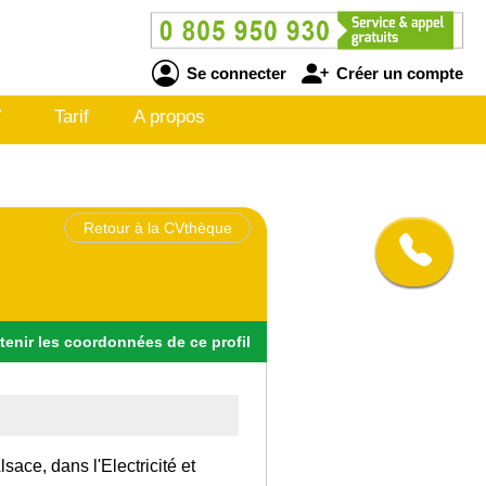
Se connecter
Créer un compte
V
Tarif
A propos
Retour à la CVthèque
tenir
les
coordonnées
de ce profil
lsace, dans l'Electricité et