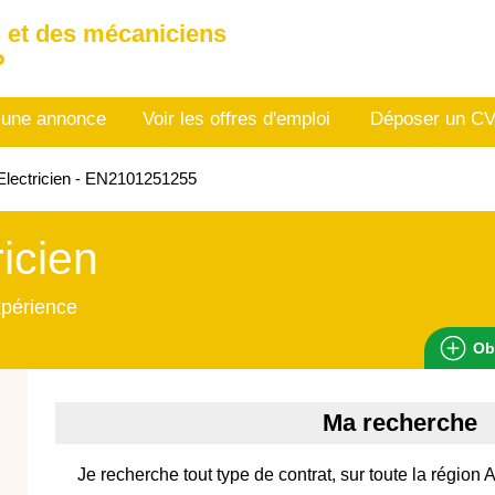
 et des mécaniciens
P
 une annonce
Voir les offres d'emploi
Déposer un C
lectricien - EN2101251255
ricien
xpérience
Ob
Ma recherche
Je recherche tout type de contrat, sur toute la région A