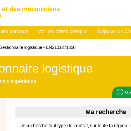
 et des mécaniciens
P
 une annonce
Voir les offres d'emploi
Déposer un C
estionnaire logistique - EN2101271350
onnaire logistique
ns d'expérience
Ob
Ma recherche
Je recherche tout type de contrat, sur toute la région 