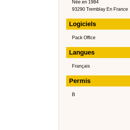
Née en 1984
93290 Tremblay En France
Logiciels
Pack Office
Langues
Français
Permis
B