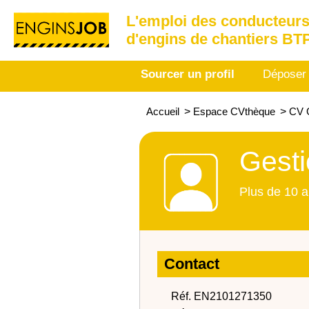
L'emploi des conducteurs
d'engins de chantiers BT
Sourcer un profil
Déposer
Accueil
>
Espace CVthèque
>
CV G
Gesti
Plus de 10 a
Contact
Réf. EN2101271350