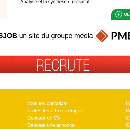
Analyse et la synthèse du résultat
Obt
SJOB
un site du groupe
média
Tous les candidats
I
Toutes les offres d'emploi
P
Déposer un CV
C
Déposer une annonce
C