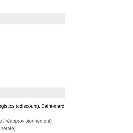
ogistics (cdiscount), Saint-mard
e
ge / réapprovisionnement)
énérale)