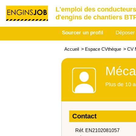
L'emploi des conducteurs
d'engins de chantiers BT
Sourcer un profil
Déposer
Accueil
>
Espace CVthèque
>
CV 
Méca
Plus de 10 a
Contact
Réf. EN2102081057