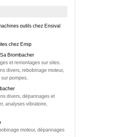
achines outils chez Ensival
ites chez Emip
ez Sa Brombacher
s et remontages sur sites.
s divers, rebobinage moteur,
s sur pompes.
mbacher
ns divers, dépannages et
r, analyses vibratoire,
o
 bobinage moteur, dépannages