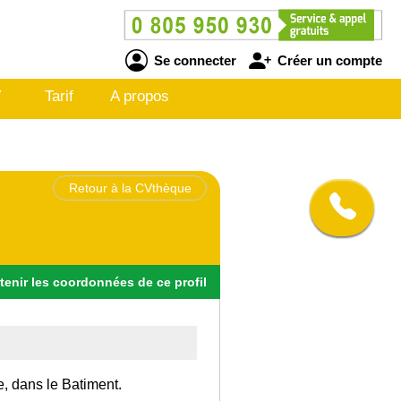
Se connecter
Créer un compte
V
Tarif
A propos
Retour à la CVthèque
tenir
les
coordonnées
de ce profil
e, dans le Batiment.