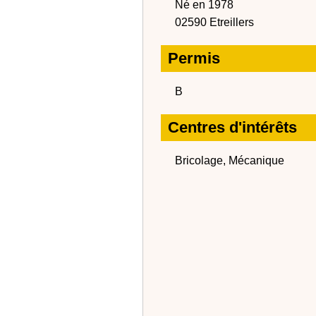
Né en 1978
02590 Etreillers
Permis
B
Centres d'intérêts
Bricolage, Mécanique