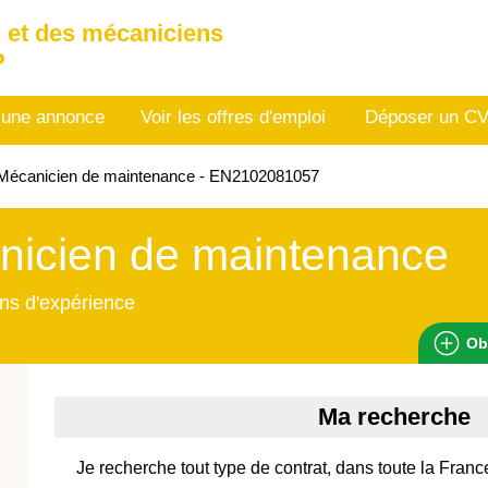
 et des mécaniciens
P
 une annonce
Voir les offres d'emploi
Déposer un C
Mécanicien de maintenance - EN2102081057
nicien de maintenance
ns d'expérience
Ob
Ma recherche
Je recherche tout type de contrat, dans toute la Franc