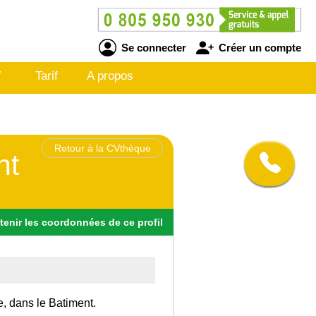
Se connecter
Créer un compte
V
Tarif
A propos
Retour à la CVthèque
nt
tenir
les
coordonnées
de ce profil
e, dans le Batiment.