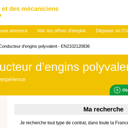
 et des mécaniciens
P
 une annonce
Voir les offres d'emploi
Déposer un C
onducteur d’engins polyvalent - EN2102120836
cteur d’engins polyvale
'expérience
Ob
Ma recherche
Je recherche tout type de contrat, dans toute la Franc