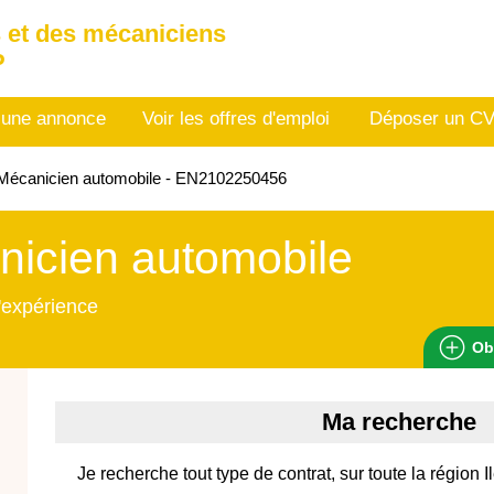
 et des mécaniciens
P
 une annonce
Voir les offres d'emploi
Déposer un C
Mécanicien automobile - EN2102250456
icien automobile
'expérience
Ob
Ma recherche
Je recherche tout type de contrat, sur toute la région 