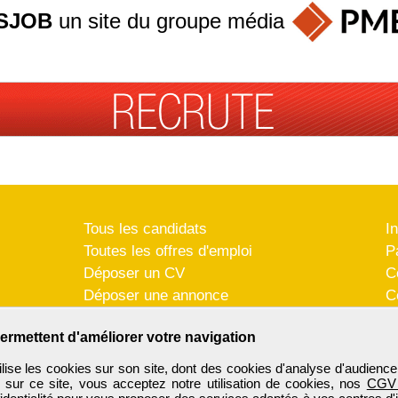
SJOB
un site du groupe
média
Tous les candidats
I
Toutes les offres d'emploi
P
Déposer un CV
C
Déposer une annonce
C
Témoignages utilisateurs
P
ermettent d'améliorer votre navigation
se les cookies sur son site, dont des cookies d'analyse d'audience
n sur ce site, vous acceptez notre utilisation de cookies, nos
CGV