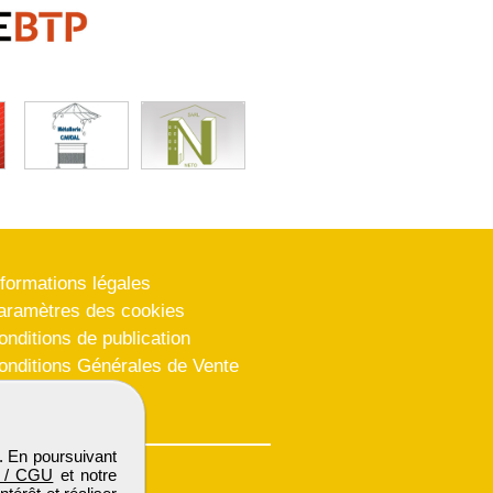
nformations légales
aramètres des cookies
onditions de publication
onditions Générales de Vente
lan du site
. En poursuivant
 / CGU
et notre