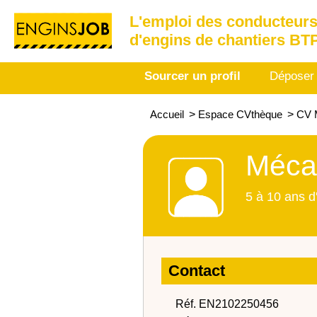
L'emploi des conducteurs
d'engins de chantiers BT
Sourcer un profil
Déposer
Accueil
>
Espace CVthèque
>
CV 
Mécan
5 à 10 ans d
Contact
Réf. EN2102250456