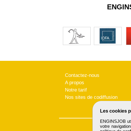
ENGIN
Contactez-nous
A propos
Notre tarif
Nos sites de codiffusion
Les cookies p
ENGINSJOB utili
votre navigatio