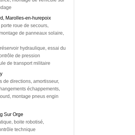
audage
d, Marolles-en-hurepoix
porte roue de secours,
 montage de panneaux solaire,
 réservoir hydraulique, essai du
ontrôle de pression
le de transport militaire
ry
 de directions, amortisseur,
e, changements échappements,
 lourd, montage pneus engin
ng Sur Orge
ique, boite robotisé,
ntrôle technique