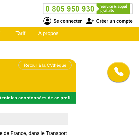
Se connecter
Créer un compte
V
Tarif
A propos
Retour à la CVthèque
tenir
les
coordonnées
de ce profil
Ile de France, dans le Transport