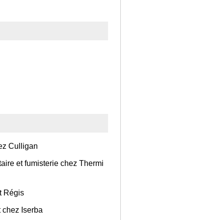
hez Culligan
taire et fumisterie chez Thermi
t Régis
 chez Iserba