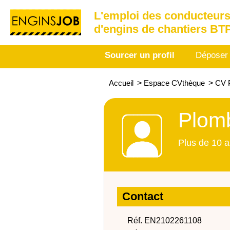
L'emploi des conducteurs
d'engins de chantiers BT
Sourcer un profil
Déposer
Accueil
>
Espace CVthèque
>
CV P
Plomb
Plus de 10 a
Contact
Réf. EN2102261108