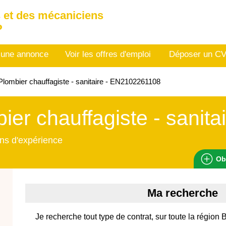
 et des mécaniciens
P
 une annonce
Voir les offres d'emploi
Déposer un C
lombier chauffagiste - sanitaire - EN2102261108
ier chauffagiste - sanita
ns d'expérience
Ob
Ma recherche
Je recherche tout type de contrat, sur toute la régi