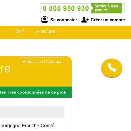
Se connecter
Créer un compte
V
Tarif
A propos
Retour à la CVthèque
ire
tenir
les
coordonnées
de ce profil
on Bourgogne-Franche-Comté,