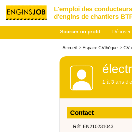
L'emploi des conducteurs
d'engins de chantiers BT
Sourcer un profil
Déposer
Accueil
>
Espace CVthèque
>
CV é
élect
1 à 3 ans d'
Contact
Réf. EN210231043