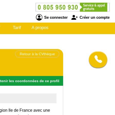
Se connecter
Créer un compte
V
Tarif
A propos
Retour à la CVthèque
tenir
les
coordonnées
de ce profil
égion Ile de France avec une