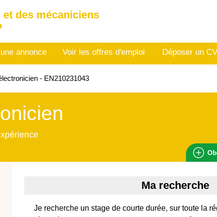
 et des mécaniciens
P
 une annonce
Voir les offres d'emploi
Déposer un C
lectronicien - EN210231043
ronicien
expérience
Ob
Ma recherche
Je recherche un stage de courte durée, sur toute la r