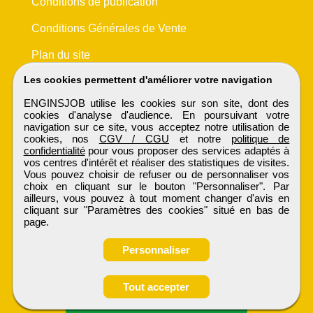
Conditions de publication
Conditions Générales de Vente
Plan du site
Les cookies permettent d'améliorer votre navigation
ENGINSJOB utilise les cookies sur son site, dont des
cookies d'analyse d'audience. En poursuivant votre
navigation sur ce site, vous acceptez notre utilisation de
cookies, nos
CGV / CGU
et notre
politique de
confidentialité
pour vous proposer des services adaptés à
vos centres d'intérêt et réaliser des statistiques de visites.
Vous pouvez choisir de refuser ou de personnaliser vos
choix en cliquant sur le bouton "Personnaliser". Par
ailleurs, vous pouvez à tout moment changer d'avis en
cliquant sur "Paramètres des cookies" situé en bas de
page.
Personnaliser
Obtenir ses
Tout accepter
coordonnées
ENGINSJOB
Tous droits réservés © 1999 - 2026