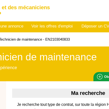
 et des mécaniciens
P
 une annonce
Voir les offres d'emploi
Déposer un C
Technicien de maintenance - EN2103040833
icien de maintenance
xpérience
Ob
Ma recherche
Je recherche tout type de contrat, sur toute la région