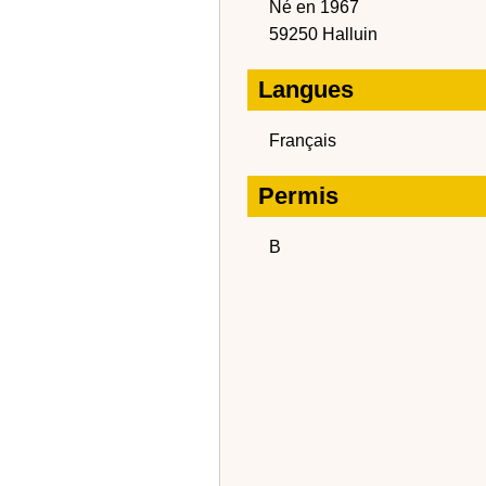
Né en 1967
59250 Halluin
Langues
Français
Permis
B