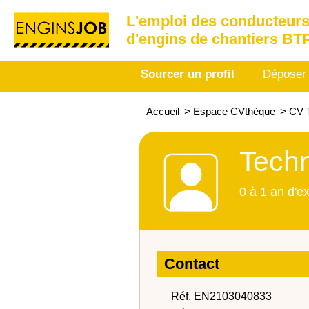
L'emploi des conducteurs
d'engins de chantiers BT
Sourcer un profil
Déposer
Accueil
>
Espace CVthèque
>
CV 
Techn
0 à 1 an d'e
Contact
Réf. EN2103040833