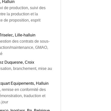
, Halluin
i de production, suivi des
tre la production et la
ce de proposition, esprit
selec, Lille-halluin
stion des contrats de sous-
roduction/maintenance, GMAO,
té
hez Duquesne, Croix
tisation, branchement, mise au
quart Equipements, Halluin
n, remise en conformité des
émonstration, traduction et
 jour
exco, Isoglass, Bn, Belgique