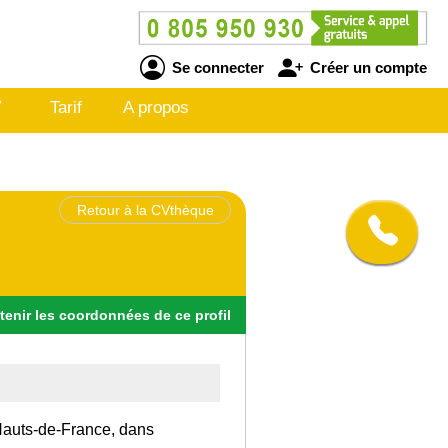
Se connecter
Créer un compte
V
Tarif
A propos
Retour à la CVthèque
tenir
les
coordonnées
de ce profil
 Hauts-de-France, dans