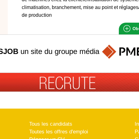
climatisation, branchement, mise au point et réglages
de production
Obt
SJOB
un site du groupe
média
Tous les candidats
I
Toutes les offres d'emploi
P