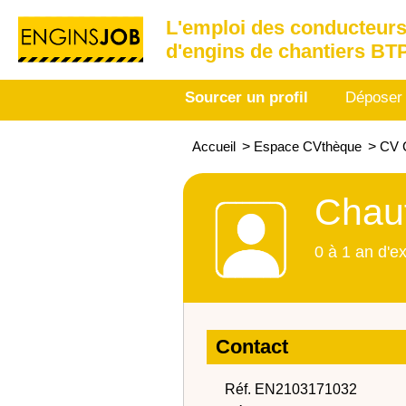
L'emploi des conducteurs
d'engins de chantiers BT
Sourcer un profil
Déposer
Accueil
>
Espace CVthèque
>
CV C
Chauf
0 à 1 an d'e
Contact
Réf. EN2103171032