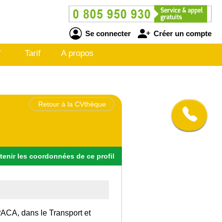
Se connecter
Créer un compte
V
Tarif
A propos
Retour à la CVthèque
tenir
les
coordonnées
de ce profil
 PACA, dans le Transport et