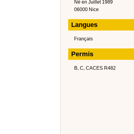
Né en Juillet 1989
06000 Nice
Langues
Français
Permis
B, C, CACES R482