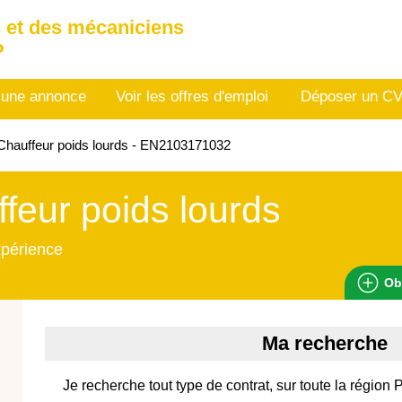
 et des mécaniciens
P
 une annonce
Voir les offres d'emploi
Déposer un C
hauffeur poids lourds - EN2103171032
feur poids lourds
xpérience
Ob
Ma recherche
Je recherche tout type de contrat, sur toute la région