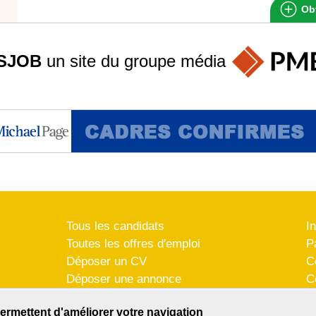
Obt
SJOB
un site du groupe
média
Tous les candidats
I
Toutes les offres d'emploi
P
Déposer un CV
C
Déposer une annonce
C
Témoignages utilisateurs
P
ermettent d'améliorer votre navigation