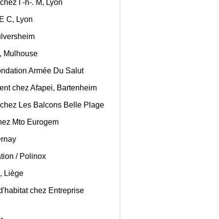
hez I -h-. M, Lyon
 E C, Lyon
Pulversheim
s, Mulhouse
Fondation Armée Du Salut
ent chez Afapei, Bartenheim
 chez Les Balcons Belle Plage
chez Mto Eurogem
ernay
tion / Polinox
, Liège
d'habitat chez Entreprise