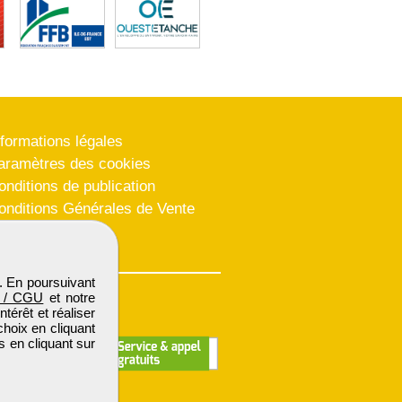
nformations légales
aramètres des cookies
onditions de publication
onditions Générales de Vente
lan du site
. En poursuivant
 / CGU
et notre
térêt et réaliser
choix en cliquant
s en cliquant sur