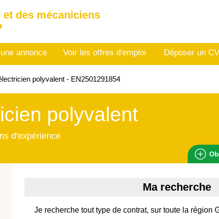
 et des mécaniciens
P
 une annonce
Voir les offres d'emploi
Déposer un C
lectricien polyvalent - EN2501291854
ricien polyvalent
ns d'expérience
Ob
Ma recherche
Je recherche tout type de contrat, sur toute la région