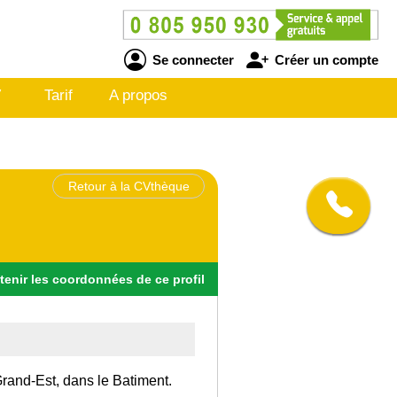
Se connecter
Créer un compte
V
Tarif
A propos
Retour à la CVthèque
tenir
les
coordonnées
de ce profil
 Grand-Est, dans le Batiment.