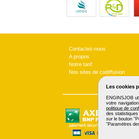
Contactez-nous
A propos
Notre tarif
Nos sites de codiffusion
Les cookies p
ENGINSJOB utili
votre navigatio
politique de conf
des statistiques
sur le bouton "P
"Paramètres des