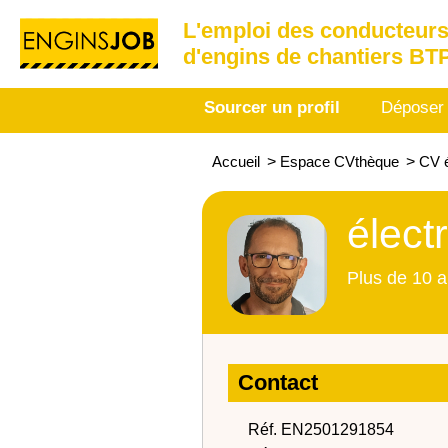
L'emploi des conducteurs
d'engins de chantiers BT
Sourcer un profil
Déposer
Accueil
>
Espace CVthèque
>
CV é
élect
Plus de 10 a
Contact
Réf. EN2501291854