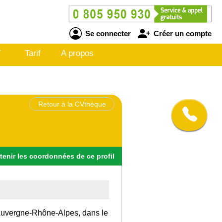
Se connecter
Créer un compte
V
Tarif
A propos
Retour à la CVthèque
tenir
les
coordonnées
de ce profil
n Auvergne-Rhône-Alpes, dans le