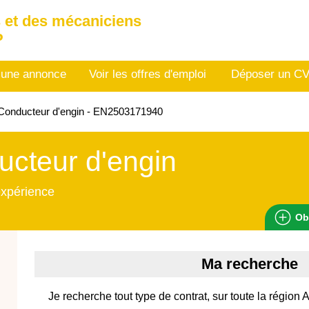
 et des mécaniciens
P
 une annonce
Voir les offres d'emploi
Déposer un C
Conducteur d'engin - EN2503171940
cteur d'engin
expérience
Ob
Ma recherche
Je recherche tout type de contrat, sur toute la régio