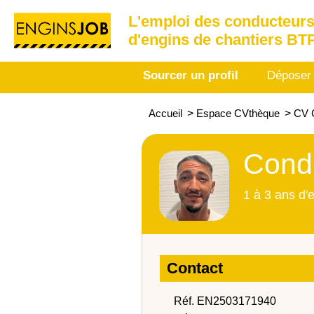
L'emploi des conducteurs
d'engins de chantiers BT
Sourcer un profil
Déposer
Accueil
>
Espace CVthèque
>
CV 
Condu
1 à 3 ans d'
Contact
Réf. EN2503171940