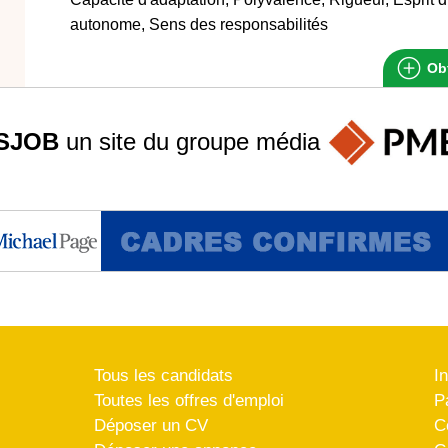
autonome, Sens des responsabilités
Obt
SJOB
un site du groupe
média
Tous les candidats
I
Toutes les offres d'emploi
P
Déposer un CV
C