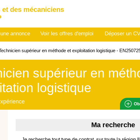
 et des mécaniciens
P
 une annonce
Voir les offres d'emploi
Déposer un C
echnicien supérieur en méthode et exploitation logistique - EN2507
icien supérieur en méth
itation logistique
expérience
Ob
Ma recherche
Je recherche tout type de contrat, sur toute la région 