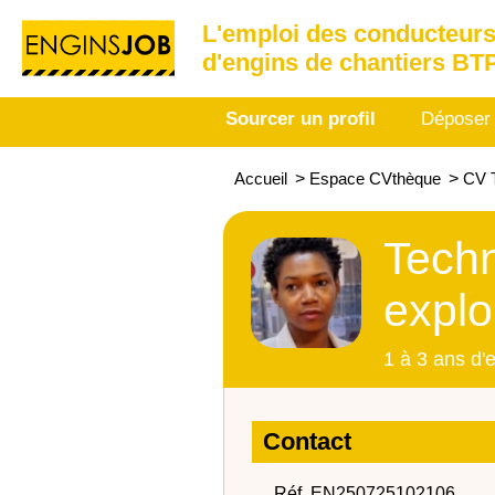
L'emploi des conducteurs
d'engins de chantiers BT
Sourcer un profil
Déposer
Accueil
>
Espace CVthèque
>
CV T
Techn
explo
1 à 3 ans d'
Contact
Réf. EN250725102106