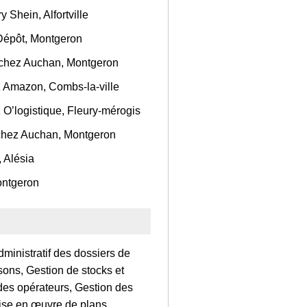
 Shein, Alfortville
Dépôt, Montgeron
 chez Auchan, Montgeron
 Amazon, Combs-la-ville
O’logistique, Fleury-mérogis
t chez Auchan, Montgeron
 Alésia
ontgeron
dministratif des dossiers de
isons, Gestion de stocks et
 des opérateurs, Gestion des
 Mise en œuvre de plans