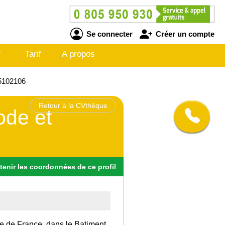
Se connecter
Créer un compte
V
Tarif
A propos
25102106
Retour à la CVthèque
ode et
tenir
les
coordonnées
de ce profil
Ile de France, dans le Batiment.