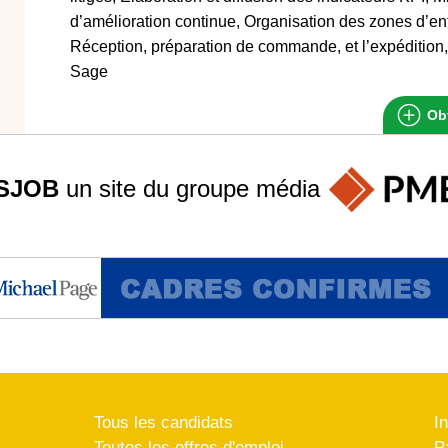
d’amélioration continue, Organisation des zones d’en
Réception, préparation de commande, et l’expédition,
Sage
Obt
SJOB
un site du groupe
média
Tous les candidats
I
Toutes les offres d'emploi
P