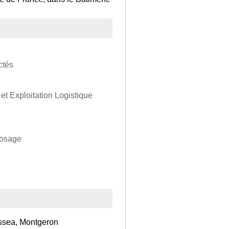
ctés
et Exploitation Logistique
posage
ssea, Montgeron