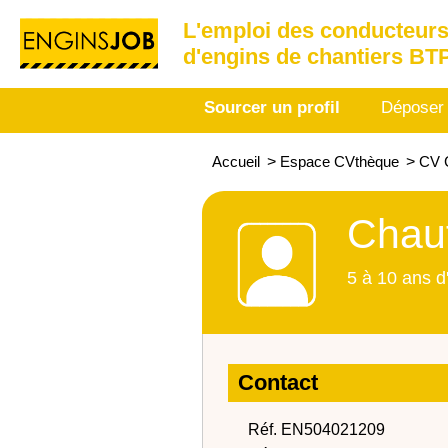
L'emploi des conducteurs
d'engins de chantiers BT
Sourcer un profil
Déposer
Accueil
>
Espace CVthèque
>
CV C
Chauf
5 à 10 ans d
Contact
Réf. EN504021209