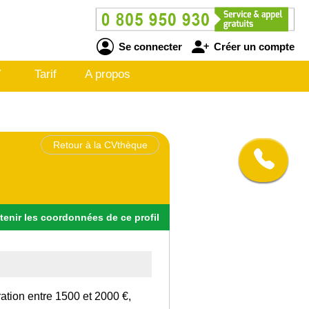
Se connecter
Créer un compte
V
Tarif
A propos
Retour à la CVthèque
tenir
les
coordonnées
de ce profil
ation entre 1500 et 2000 €,