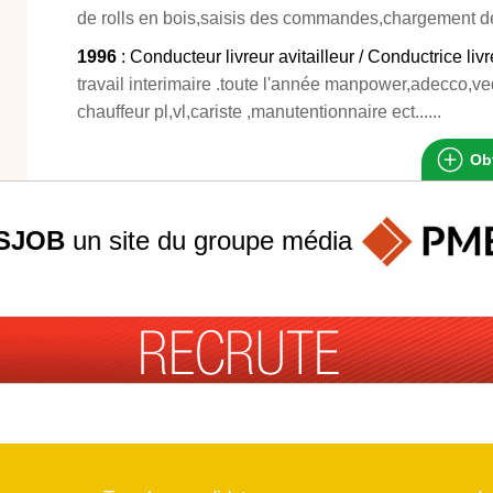
de rolls en bois,saisis des commandes,chargement de
1996
: Conducteur livreur avitailleur / Conductrice liv
travail interimaire .toute l'année manpower,adecco,ved
chauffeur pl,vl,cariste ,manutentionnaire ect......
Obt
SJOB
un site du groupe
média