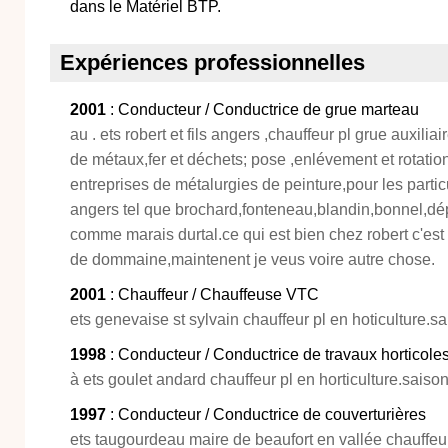
dans le Matériel BTP.
Expériences professionnelles
2001
: Conducteur / Conductrice de grue marteau
au . ets robert et fils angers ,chauffeur pl grue auxiliai
de métaux,fer et déchets; pose ,enlévement et rotati
entreprises de métalurgies de peinture,pour les particu
angers tel que brochard,fonteneau,blandin,bonnel,dé
comme marais durtal.ce qui est bien chez robert c'es
de dommaine,maintenent je veus voire autre chose.
2001
: Chauffeur / Chauffeuse VTC
ets genevaise st sylvain chauffeur pl en hoticulture.sa
1998
: Conducteur / Conductrice de travaux horticole
à ets goulet andard chauffeur pl en horticulture.saison
1997
: Conducteur / Conductrice de couverturières
ets taugourdeau maire de beaufort en vallée chauffe