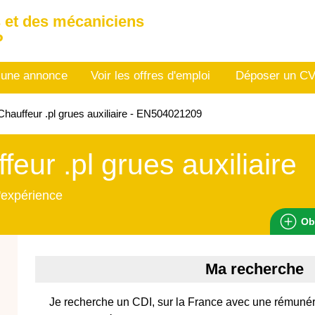
 et des mécaniciens
P
 une annonce
Voir les offres d'emploi
Déposer un C
hauffeur .pl grues auxiliaire - EN504021209
feur .pl grues auxiliaire
'expérience
Ob
Ma recherche
Je recherche un CDI, sur la France avec une rémunér