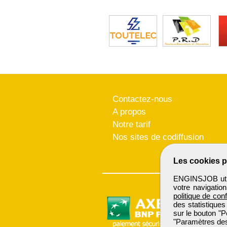
Contactez-nous
A propos
Notre tarif
Nos sites de codiffusion
Les cookies p
ENGINSJOB utili
votre navigatio
politique de conf
des statistiques
sur le bouton "P
"Paramètres des