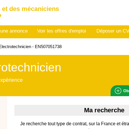
 et des mécaniciens
P
 une annonce
Voir les offres d'emploi
Déposer un C
lectrotechnicien - EN507051738
rotechnicien
expérience
Ob
Ma recherche
Je recherche tout type de contrat, sur la France et é