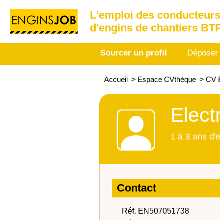
L'emploi des conducteurs
d'engins de chantiers BT
Sourcer un profil
Déposer
Accueil
>
Espace CVthèque
>
CV E
Elect
1 à 3 ans d'
Contact
Réf. EN507051738