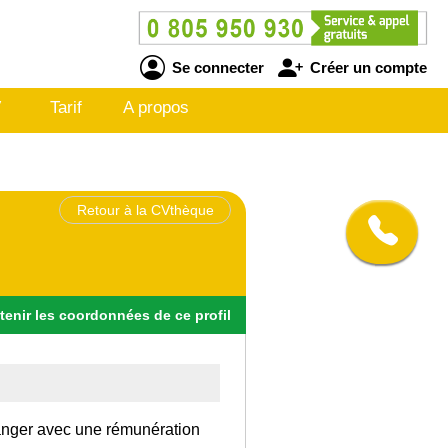
Se connecter
Créer un compte
V
Tarif
A propos
Retour à la CVthèque
tenir
les
coordonnées
de ce profil
tranger avec une rémunération