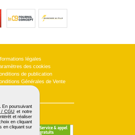
nformations légales
aramètres des cookies
onditions de publication
onditions Générales de Vente
lan du site
. En poursuivant
 / CGU
et notre
térêt et réaliser
choix en cliquant
s en cliquant sur