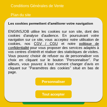
Conditions Générales de Vente
Plan du site
Les cookies permettent d'améliorer votre navigation
ENGINSJOB utilise les cookies sur son site, dont des
cookies d'analyse d'audience. En poursuivant votre
navigation sur ce site, vous acceptez notre utilisation de
cookies, nos
CGV / CGU
et notre
politique de
confidentialité
pour vous proposer des services adaptés à
vos centres d'intérêt et réaliser des statistiques de visites.
Vous pouvez choisir de refuser ou de personnaliser vos
choix en cliquant sur le bouton "Personnaliser". Par
ailleurs, vous pouvez à tout moment changer d'avis en
cliquant sur "Paramètres des cookies" situé en bas de
page.
Personnaliser
Obtenir ses
Tout accepter
coordonnées
ENGINSJOB
Tous droits réservés © 1999 - 2026